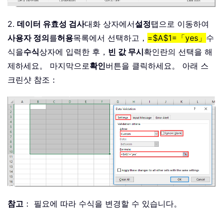
2.
데이터 유효성 검사
대화 상자에서
설정
탭으로 이동하여
사용자 정의
를
허용
목록에서 선택하고，
=$A$1=「yes」
수
식을
수식
상자에 입력한 후，
빈 값 무시
확인란의 선택을 해
제하세요。 마지막으로
확인
버튼을 클릭하세요。 아래 스
크린샷 참조：
참고
： 필요에 따라 수식을 변경할 수 있습니다。