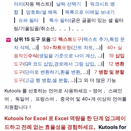
러리
(자동 텍스트)
|
날짜 선택기
|
워크시트 병
합
|
암호화/셀 해독
|
목록으로 이메일 보내기
|
슈퍼 필터
|
특수 필터
(굵은 글꼴이 있는 셀 필터
링/기울임꼴/취소선。。。) 。。。
상위 15 도구 모음
:
12
텍스트
도구
(
텍스트 추가
,
특정 문
자 삭제
, ...)
|
50+
차트
유형
(
간트 차트
, ...)
|
40+ 실
용적인
수식
(
생일을 기준으로 나이 계산
, ...)
|
19
삽입
도구
(
QR 코드 삽입
,
경로에서 그림 삽입
, ...)
|
12
변환
도구
(
단어로 변환하기
,
환율 변환
, ...)
|
7
병합 및 분할
도구
(
고급 행 병합
,
셀 분할
, ...)
|
그 외 더 많은 기능
Kutools 를 선호하는 언어로 사용하세요 – 영어， 스페인
어， 독일어， 프랑스어， 중국어 및 40+개 이상의 언어를
지원합니다！
Kutools for Excel 로 Excel 역량을 한 단계 업그레이
드하고 전례 없는 효율성을 경험하세요。
Kutools for