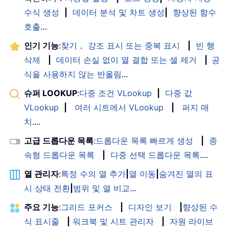
수식 생성
|
데이터 분석 및 차트 생성
|
향상된 함수
호출
…
인기 기능
:
찾기， 강조 표시 또는 중복 표시
|
빈 행
삭제
|
데이터 손실 없이 열 결합 또는 셀 제거
|
공
식을 사용하지 않는 반올림
...
슈퍼 LOOKUP
:
다중 조건 VLookup
|
다중 값
VLookup
|
여러 시트에서 VLookup
|
퍼지 매
치
....
고급 드롭다운 목록
:
드롭다운 목록 빠르게 생성
|
종
속형 드롭다운 목록
|
다중 선택 드롭다운 목록
....
열 관리자
:
특정 수의 열 추가
|
열 이동
|
숨겨진 열의 표
시 상태 전환
|
범위 및 열 비교
...
주요 기능
:
그리드 포커스
|
디자인 보기
|
향상된 수
식 표시줄
|
워크북 및 시트 관리자
|
자원 라이브