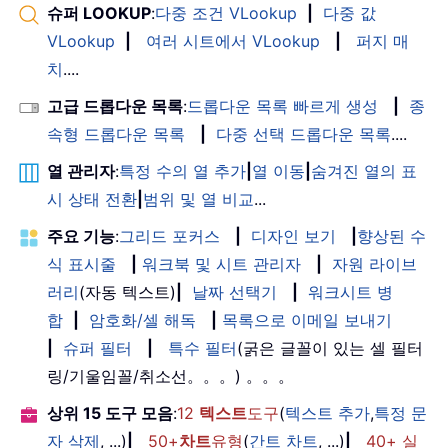
슈퍼 LOOKUP
:
다중 조건 VLookup
|
다중 값
VLookup
|
여러 시트에서 VLookup
|
퍼지 매
치
....
고급 드롭다운 목록
:
드롭다운 목록 빠르게 생성
|
종
속형 드롭다운 목록
|
다중 선택 드롭다운 목록
....
열 관리자
:
특정 수의 열 추가
|
열 이동
|
숨겨진 열의 표
시 상태 전환
|
범위 및 열 비교
...
주요 기능
:
그리드 포커스
|
디자인 보기
|
향상된 수
식 표시줄
|
워크북 및 시트 관리자
|
자원 라이브
러리
(자동 텍스트)
|
날짜 선택기
|
워크시트 병
합
|
암호화/셀 해독
|
목록으로 이메일 보내기
|
슈퍼 필터
|
특수 필터
(굵은 글꼴이 있는 셀 필터
링/기울임꼴/취소선。。。) 。。。
상위 15 도구 모음
:
12
텍스트
도구
(
텍스트 추가
,
특정 문
자 삭제
, ...)
|
50+
차트
유형
(
간트 차트
, ...)
|
40+ 실