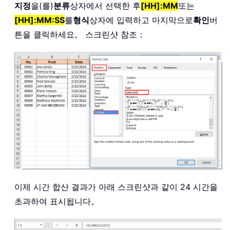
지정
을(를)
분류
상자에서 선택한 후
[HH]:MM
또는
[HH]:MM:SS
를
형식
상자에 입력하고 마지막으로
확인
버
튼을 클릭하세요。 스크린샷 참조：
이제 시간 합산 결과가 아래 스크린샷과 같이 24 시간을
초과하여 표시됩니다。