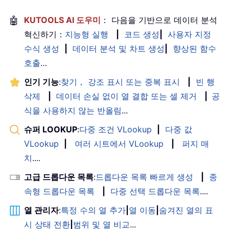
🤖
KUTOOLS AI 도우미
： 다음을 기반으로 데이터 분석
혁신하기：
지능형 실행
|
코드 생성
|
사용자 지정
수식 생성
|
데이터 분석 및 차트 생성
|
향상된 함수
호출
…
인기 기능
:
찾기， 강조 표시 또는 중복 표시
|
빈 행
삭제
|
데이터 손실 없이 열 결합 또는 셀 제거
|
공
식을 사용하지 않는 반올림
...
슈퍼 LOOKUP
:
다중 조건 VLookup
|
다중 값
VLookup
|
여러 시트에서 VLookup
|
퍼지 매
치
....
고급 드롭다운 목록
:
드롭다운 목록 빠르게 생성
|
종
속형 드롭다운 목록
|
다중 선택 드롭다운 목록
....
열 관리자
:
특정 수의 열 추가
|
열 이동
|
숨겨진 열의 표
시 상태 전환
|
범위 및 열 비교
...