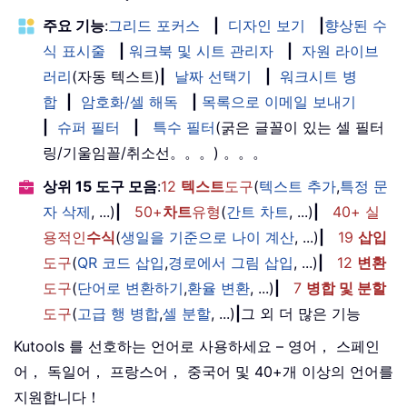
주요 기능
:
그리드 포커스
|
디자인 보기
|
향상된 수
식 표시줄
|
워크북 및 시트 관리자
|
자원 라이브
러리
(자동 텍스트)
|
날짜 선택기
|
워크시트 병
합
|
암호화/셀 해독
|
목록으로 이메일 보내기
|
슈퍼 필터
|
특수 필터
(굵은 글꼴이 있는 셀 필터
링/기울임꼴/취소선。。。) 。。。
상위 15 도구 모음
:
12
텍스트
도구
(
텍스트 추가
,
특정 문
자 삭제
, ...)
|
50+
차트
유형
(
간트 차트
, ...)
|
40+ 실
용적인
수식
(
생일을 기준으로 나이 계산
, ...)
|
19
삽입
도구
(
QR 코드 삽입
,
경로에서 그림 삽입
, ...)
|
12
변환
도구
(
단어로 변환하기
,
환율 변환
, ...)
|
7
병합 및 분할
도구
(
고급 행 병합
,
셀 분할
, ...)
|
그 외 더 많은 기능
Kutools 를 선호하는 언어로 사용하세요 – 영어， 스페인
어， 독일어， 프랑스어， 중국어 및 40+개 이상의 언어를
지원합니다！