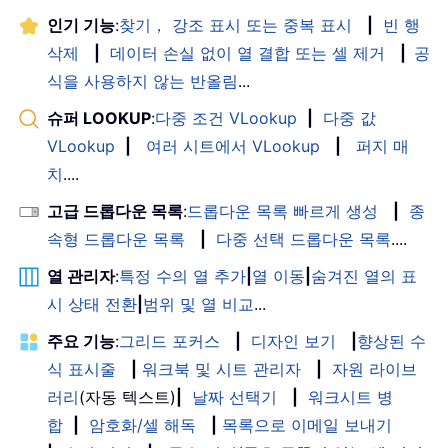
인기 기능
:
찾기， 강조 표시 또는 중복 표시
|
빈 행
삭제
|
데이터 손실 없이 열 결합 또는 셀 제거
|
공
식을 사용하지 않는 반올림
...
슈퍼 LOOKUP
:
다중 조건 VLookup
|
다중 값
VLookup
|
여러 시트에서 VLookup
|
퍼지 매
치
....
고급 드롭다운 목록
:
드롭다운 목록 빠르게 생성
|
종
속형 드롭다운 목록
|
다중 선택 드롭다운 목록
....
열 관리자
:
특정 수의 열 추가
|
열 이동
|
숨겨진 열의 표
시 상태 전환
|
범위 및 열 비교
...
주요 기능
:
그리드 포커스
|
디자인 보기
|
향상된 수
식 표시줄
|
워크북 및 시트 관리자
|
자원 라이브
러리
(자동 텍스트)
|
날짜 선택기
|
워크시트 병
합
|
암호화/셀 해독
|
목록으로 이메일 보내기