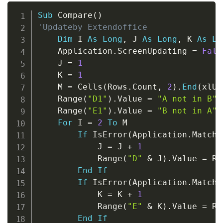
Copy
Sub
 Compare
(
)
'Updateby Extendoffice
Dim
 I 
As
Long
,
 J 
As
Long
,
 K 
As
Lo
    Application
.
ScreenUpdating 
=
Fals
    J 
=
1
    K 
=
1
    M 
=
 Cells
(
Rows
.
Count
,
2
)
.
End
(
xlUp
    Range
(
"D1"
)
.
Value 
=
"A not in B"
    Range
(
"E1"
)
.
Value 
=
"B not in A"
For
 I 
=
2
To
 M

If
 IsError
(
Application
.
Match
(
            J 
=
 J 
+
1
            Range
(
"D"
&
 J
)
.
Value 
=
 Ra
End
If
If
 IsError
(
Application
.
Match
(
            K 
=
 K 
+
1
            Range
(
"E"
&
 K
)
.
Value 
=
 Ra
End
If