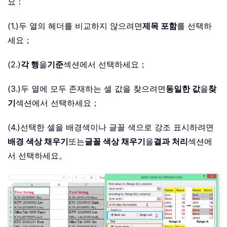
요：
(1.)두 열의 헤더를 비교하지 않으려면
제목 포함
를 선택하
세요；
(2.)
각 행
을
기준
섹션에서 선택하세요；
(3.)두 열에 모두 존재하는 셀 값을 찾으려면
동일한 값
을
찾
기
섹션에서 선택하세요；
(4.)선택한 셀을 배경색이나 글꼴 색으로 강조 표시하려면
배경 색상 채우기
또는
글꼴 색상 채우기
을
결과 처리
섹션에
서 선택하세요。