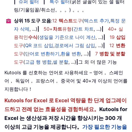
|
슈퍼 필터
|
특수 필터
(굵은 글꼴이 있는 셀 필터
링/기울임꼴/취소선。。。) 。。。
상위 15 도구 모음
:
12
텍스트
도구
(
텍스트 추가
,
특정 문
자 삭제
, ...)
|
50+
차트
유형
(
간트 차트
, ...)
|
40+ 실
용적인
수식
(
생일을 기준으로 나이 계산
, ...)
|
19
삽입
도구
(
QR 코드 삽입
,
경로에서 그림 삽입
, ...)
|
12
변환
도구
(
단어로 변환하기
,
환율 변환
, ...)
|
7
병합 및 분할
도구
(
고급 행 병합
,
셀 분할
, ...)
|
그 외 더 많은 기능
Kutools 를 선호하는 언어로 사용하세요 – 영어， 스페인
어， 독일어， 프랑스어， 중국어 및 40+개 이상의 언어를
지원합니다！
Kutools for Excel 로 Excel 역량을 한 단계 업그레이
드하고 전례 없는 효율성을 경험하세요。
Kutools for
Excel 는 생산성과 저장 시간을 향상시키는 300 개
이상의 고급 기능을 제공합니다。
가장 필요한 기능을