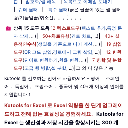
합
|
암호화/셀 해독
|
목록으로 이메일 보내기
|
슈퍼 필터
|
특수 필터
(굵은 글꼴이 있는 셀 필터
링/기울임꼴/취소선。。。) 。。。
상위 15 도구 모음
:
12
텍스트
도구
(
텍스트 추가
,
특정 문
자 삭제
, ...)
|
50+
차트
유형
(
간트 차트
, ...)
|
40+ 실
용적인
수식
(
생일을 기준으로 나이 계산
, ...)
|
19
삽입
도구
(
QR 코드 삽입
,
경로에서 그림 삽입
, ...)
|
12
변환
도구
(
단어로 변환하기
,
환율 변환
, ...)
|
7
병합 및 분할
도구
(
고급 행 병합
,
셀 분할
, ...)
|
그 외 더 많은 기능
Kutools 를 선호하는 언어로 사용하세요 – 영어， 스페인
어， 독일어， 프랑스어， 중국어 및 40+개 이상의 언어를
지원합니다！
Kutools for Excel 로 Excel 역량을 한 단계 업그레이
드하고 전례 없는 효율성을 경험하세요。
Kutools for
Excel 는 생산성과 저장 시간을 향상시키는 300 개