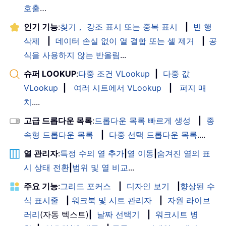
호출
…
인기 기능
:
찾기， 강조 표시 또는 중복 표시
|
빈 행
삭제
|
데이터 손실 없이 열 결합 또는 셀 제거
|
공
식을 사용하지 않는 반올림
...
슈퍼 LOOKUP
:
다중 조건 VLookup
|
다중 값
VLookup
|
여러 시트에서 VLookup
|
퍼지 매
치
....
고급 드롭다운 목록
:
드롭다운 목록 빠르게 생성
|
종
속형 드롭다운 목록
|
다중 선택 드롭다운 목록
....
열 관리자
:
특정 수의 열 추가
|
열 이동
|
숨겨진 열의 표
시 상태 전환
|
범위 및 열 비교
...
주요 기능
:
그리드 포커스
|
디자인 보기
|
향상된 수
식 표시줄
|
워크북 및 시트 관리자
|
자원 라이브
러리
(자동 텍스트)
|
날짜 선택기
|
워크시트 병