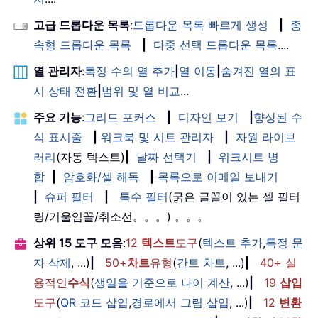
고급 드롭다운 목록
:
드롭다운 목록 빠르게 생성
|
종
속형 드롭다운 목록
|
다중 선택 드롭다운 목록
....
열 관리자
:
특정 수의 열 추가
|
열 이동
|
숨겨진 열의 표
시 상태 전환
|
범위 및 열 비교
...
주요 기능
:
그리드 포커스
|
디자인 보기
|
향상된 수
식 표시줄
|
워크북 및 시트 관리자
|
자원 라이브
러리
(자동 텍스트)
|
날짜 선택기
|
워크시트 병
합
|
암호화/셀 해독
|
목록으로 이메일 보내기
|
슈퍼 필터
|
특수 필터
(굵은 글꼴이 있는 셀 필터
링/기울임꼴/취소선。。。) 。。。
상위 15 도구 모음
:
12
텍스트
도구
(
텍스트 추가
,
특정 문
자 삭제
, ...)
|
50+
차트
유형
(
간트 차트
, ...)
|
40+ 실
용적인
수식
(
생일을 기준으로 나이 계산
, ...)
|
19
삽입
도구
(
QR 코드 삽입
,
경로에서 그림 삽입
, ...)
|
12
변환