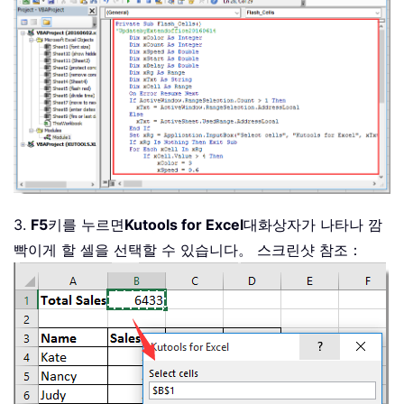
            xColor 
=
3
            xSpeed 
=
0.6
Do
Until
 xCount 
=
20
                DoEvents

                xStart 
=
 Timer

                xDelay 
=
 xStart 
+
 xSp
Do
Until
 Timer 
>
 xDel
                    DoEvents

                    xRg
.
Interior
.
Colo
Loop
3.
F5
키를 누르면
Kutools for Excel
대화상자가 나타나 깜
                xStart 
=
 Timer

빡이게 할 셀을 선택할 수 있습니다。 스크린샷 참조：
                xDelay 
=
 xStart 
+
 xSp
Do
Until
 Timer 
>
 xDel
                    DoEvents

                    xRg
.
Interior
.
Colo
Loop
                xCount 
=
 xCount 
+
1
Loop