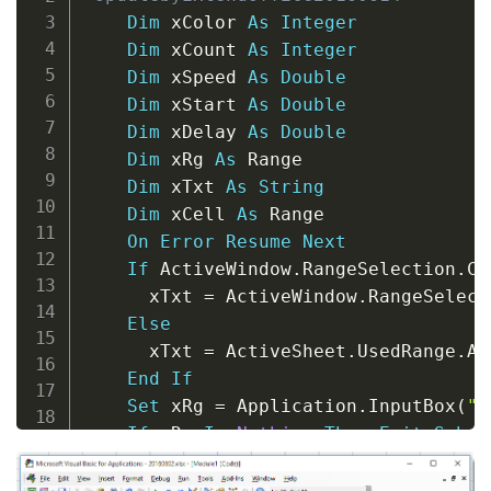
Dim
 xColor 
As
Integer
Dim
 xCount 
As
Integer
Dim
 xSpeed 
As
Double
Dim
 xStart 
As
Double
Dim
 xDelay 
As
Double
Dim
 xRg 
As
 Range

Dim
 xTxt 
As
String
Dim
 xCell 
As
 Range

On
Error
Resume
Next
If
 ActiveWindow
.
RangeSelection
.
Co
      xTxt 
=
 ActiveWindow
.
RangeSelect
Else
      xTxt 
=
 ActiveSheet
.
UsedRange
.
Ad
End
If
Set
 xRg 
=
 Application
.
InputBox
(
"S
If
 xRg 
Is
Nothing
Then
Exit
Sub
For
Each
 xCell 
In
 xRg

If
 xCell
.
Value 
>
4
Then