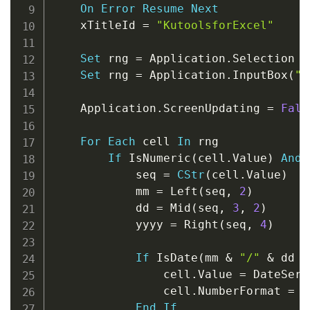
On
Error
Resume
Next
    xTitleId 
=
"KutoolsforExcel"
Set
 rng 
=
 Application
.
Selection

Set
 rng 
=
 Application
.
InputBox
(
"S
    Application
.
ScreenUpdating 
=
Fals
For
Each
 cell 
In
 rng

If
 IsNumeric
(
cell
.
Value
)
And
 
            seq 
=
CStr
(
cell
.
Value
)
            mm 
=
 Left
(
seq
,
2
)
            dd 
=
 Mid
(
seq
,
3
,
2
)
            yyyy 
=
 Right
(
seq
,
4
)
If
 IsDate
(
mm 
&
"/"
&
 dd 
&
                cell
.
Value 
=
 DateSeri
                cell
.
NumberFormat 
=
"
End
If