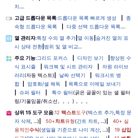
치
....
고급 드롭다운 목록
:
드롭다운 목록 빠르게 생성
|
종
속형 드롭다운 목록
|
다중 선택 드롭다운 목록
....
열 관리자
:
특정 수의 열 추가
|
열 이동
|
숨겨진 열의 표
시 상태 전환
|
범위 및 열 비교
...
주요 기능
:
그리드 포커스
|
디자인 보기
|
향상된 수
식 표시줄
|
워크북 및 시트 관리자
|
자원 라이브
러리
(자동 텍스트)
|
날짜 선택기
|
워크시트 병
합
|
암호화/셀 해독
|
목록으로 이메일 보내기
|
슈퍼 필터
|
특수 필터
(굵은 글꼴이 있는 셀 필터
링/기울임꼴/취소선。。。) 。。。
상위 15 도구 모음
:
12
텍스트
도구
(
텍스트 추가
,
특정 문
자 삭제
, ...)
|
50+
차트
유형
(
간트 차트
, ...)
|
40+ 실
용적인
수식
(
생일을 기준으로 나이 계산
, ...)
|
19
삽입