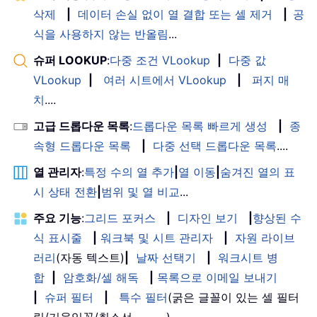
삭제
|
데이터 손실 없이 열 결합 또는 셀 제거
|
공
식을 사용하지 않는 반올림
...
슈퍼 LOOKUP
:
다중 조건 VLookup
|
다중 값
VLookup
|
여러 시트에서 VLookup
|
퍼지 매
치
....
고급 드롭다운 목록
:
드롭다운 목록 빠르게 생성
|
종
속형 드롭다운 목록
|
다중 선택 드롭다운 목록
....
열 관리자
:
특정 수의 열 추가
|
열 이동
|
숨겨진 열의 표
시 상태 전환
|
범위 및 열 비교
...
주요 기능
:
그리드 포커스
|
디자인 보기
|
향상된 수
식 표시줄
|
워크북 및 시트 관리자
|
자원 라이브
러리
(자동 텍스트)
|
날짜 선택기
|
워크시트 병
합
|
암호화/셀 해독
|
목록으로 이메일 보내기
|
슈퍼 필터
|
특수 필터
(굵은 글꼴이 있는 셀 필터
링/기울임꼴/취소선。。。) 。。。