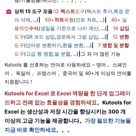
상위 15 도구 모음
:
12
텍스트
도구
(
텍스트 추가
,
특정 문
자 삭제
, ...)
|
50+
차트
유형
(
간트 차트
, ...)
|
40+ 실
용적인
수식
(
생일을 기준으로 나이 계산
, ...)
|
19
삽입
도구
(
QR 코드 삽입
,
경로에서 그림 삽입
, ...)
|
12
변환
도구
(
단어로 변환하기
,
환율 변환
, ...)
|
7
병합 및 분할
도구
(
고급 행 병합
,
셀 분할
, ...)
|
그 외 더 많은 기능
Kutools 를 선호하는 언어로 사용하세요 – 영어， 스페인
어， 독일어， 프랑스어， 중국어 및 40+개 이상의 언어를
지원합니다！
Kutools for Excel 로 Excel 역량을 한 단계 업그레이
드하고 전례 없는 효율성을 경험하세요。
Kutools for
Excel 는 생산성과 저장 시간을 향상시키는 300 개
이상의 고급 기능을 제공합니다。
가장 필요한 기능을
지금 바로 확인하세요。。。