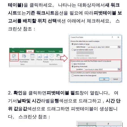
테이블)
을 클릭하세요。 나타나는 대화상자에서
새 워크
시트
또는
기존 워크시트
옵션을 필요에 따라
피벗테이블 보
고서를 배치할 위치 선택
섹션 아래에서 체크하세요。 스
크린샷 참조：
2.
확인
을 클릭하면
피벗테이블 필드
창이 열립니다。 여
기서
날짜
및 시간
라벨을
행
섹션으로 드래그하고，
시간 단
위 값
을
값
섹션으로 드래그하면 피벗테이블이 생성됩니
다。 스크린샷 참조：