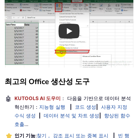
Play
최고의 Office 생산성 도구
🤖
KUTOOLS AI 도우미
： 다음을 기반으로 데이터 분석
혁신하기：
지능형 실행
|
코드 생성
|
사용자 지정
수식 생성
|
데이터 분석 및 차트 생성
|
향상된 함수
호출
…
인기 기능
:
찾기， 강조 표시 또는 중복 표시
|
빈 행