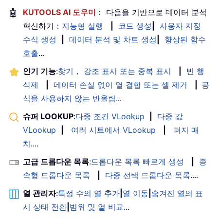
🤖
KUTOOLS AI 도우미
： 다음을 기반으로 데이터 분석
혁신하기：
지능형 실행
|
코드 생성
|
사용자 지정
수식 생성
|
데이터 분석 및 차트 생성
|
향상된 함수
호출
…
인기 기능
:
찾기， 강조 표시 또는 중복 표시
|
빈 행
삭제
|
데이터 손실 없이 열 결합 또는 셀 제거
|
공
식을 사용하지 않는 반올림
...
슈퍼 LOOKUP
:
다중 조건 VLookup
|
다중 값
VLookup
|
여러 시트에서 VLookup
|
퍼지 매
치
....
고급 드롭다운 목록
:
드롭다운 목록 빠르게 생성
|
종
속형 드롭다운 목록
|
다중 선택 드롭다운 목록
....
열 관리자
:
특정 수의 열 추가
|
열 이동
|
숨겨진 열의 표
시 상태 전환
|
범위 및 열 비교
...