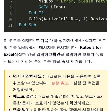
        MsgBox 
" Error, please retype
GoTo
 LInput

End
If
    Cells
(
ActiveCell
.
Row
,
1
)
.
Resize
(
I
End
Sub
이 코드를 실행한 후 다음 대화 상자가 나타나 삭제할 부분
행 수를 입력하라는 메시지를 표시합니다：
Kutools for
Excel
적절한 값을 입력하고
확인
을 클릭하면 코드가 워크
시트에서 지정된 수의 부분 행을 즉시 제거합니다。
먼저 저장하세요：
매크로는 다음을 사용하여 실행
취소할 수 없습니다：
실행 취소
。 실행 전 백업을
저장하세요。
매크로 설정：
매크로가 활성화되어 있고 워크시트/
통합 문서가 보호되지 않았는지 확인하세요。
연속 범위：
이러한 절차는 활성 행에서 시작하여 열