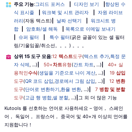
주요 기능
:
그리드 포커스
|
디자인 보기
|
향상된 수
식 표시줄
|
워크북 및 시트 관리자
|
자원 라이브
러리
(자동 텍스트)
|
날짜 선택기
|
워크시트 병
합
|
암호화/셀 해독
|
목록으로 이메일 보내기
|
슈퍼 필터
|
특수 필터
(굵은 글꼴이 있는 셀 필터
링/기울임꼴/취소선。。。) 。。。
상위 15 도구 모음
:
12
텍스트
도구
(
텍스트 추가
,
특정 문
자 삭제
, ...)
|
50+
차트
유형
(
간트 차트
, ...)
|
40+ 실
용적인
수식
(
생일을 기준으로 나이 계산
, ...)
|
19
삽입
도구
(
QR 코드 삽입
,
경로에서 그림 삽입
, ...)
|
12
변환
도구
(
단어로 변환하기
,
환율 변환
, ...)
|
7
병합 및 분할
도구
(
고급 행 병합
,
셀 분할
, ...)
|
그 외 더 많은 기능
Kutools 를 선호하는 언어로 사용하세요 – 영어， 스페인
어， 독일어， 프랑스어， 중국어 및 40+개 이상의 언어를
지원합니다！