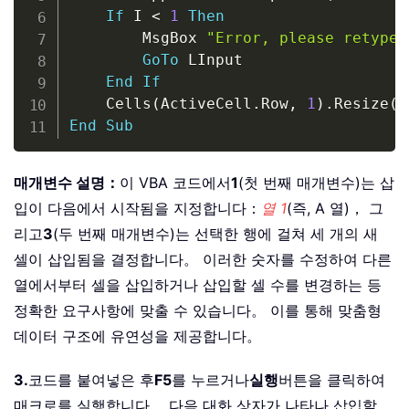
If
 I 
<
1
Then
        MsgBox 
"Error, please retype"
GoTo
 LInput

End
If
    Cells
(
ActiveCell
.
Row
,
1
)
.
Resize
(
I
End
Sub
매개변수 설명：
이 VBA 코드에서
1
(첫 번째 매개변수)는 삽
입이 다음에서 시작됨을 지정합니다：
열 1
(즉, A 열)， 그
리고
3
(두 번째 매개변수)는 선택한 행에 걸쳐 세 개의 새
셀이 삽입됨을 결정합니다。 이러한 숫자를 수정하여 다른
열에서부터 셀을 삽입하거나 삽입할 셀 수를 변경하는 등
정확한 요구사항에 맞출 수 있습니다。 이를 통해 맞춤형
데이터 구조에 유연성을 제공합니다。
3.
코드를 붙여넣은 후
F5
를 누르거나
실행
버튼을 클릭하여
매크로를 실행합니다。 다음 대화 상자가 나타나 삽입할