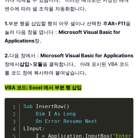
거나 삭제할 수 있습니다。 이러한 매크로는 지정한 매개
변수에 따라 셀 조작을 자동화합니다。
1.
부분 행을 삽입할 행의 아무 셀이나 선택한 후
Alt
+
F11
을
눌러 다음 창을 엽니다：
Microsoft Visual Basic for
Applications
창。
2.
다음 창에서：
Microsoft Visual Basic for Applications
창에서
삽입
>
모듈
을 클릭합니다。 아래 표시된 VBA 코드
를 코드 창에 복사하여 붙여넣습니다。
VBA 코드: Excel 에서 부분 행 삽입
Copy
Sub
 InsertRow
(
)
Dim
 I 
As
Long
On
Error
Resume
Next
LInput
:
    I 
=
 Application
.
InputBox
(
"Enter n