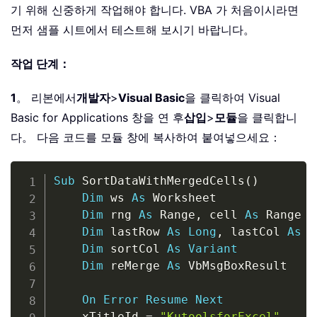
기 위해 신중하게 작업해야 합니다. VBA 가 처음이시라면
먼저 샘플 시트에서 테스트해 보시기 바랍니다。
작업 단계：
1
。 리본에서
개발자
>
Visual Basic
을 클릭하여 Visual
Basic for Applications 창을 연 후
삽입
>
모듈
을 클릭합니
다。 다음 코드를 모듈 창에 복사하여 붙여넣으세요：
Copy
Sub
 SortDataWithMergedCells
(
)
Dim
 ws 
As
 Worksheet

Dim
 rng 
As
 Range
,
 cell 
As
 Range

Dim
 lastRow 
As
Long
,
 lastCol 
As
L
Dim
 sortCol 
As
Variant
Dim
 reMerge 
As
 VbMsgBoxResult

On
Error
Resume
Next
    xTitleId 
=
"KutoolsforExcel"