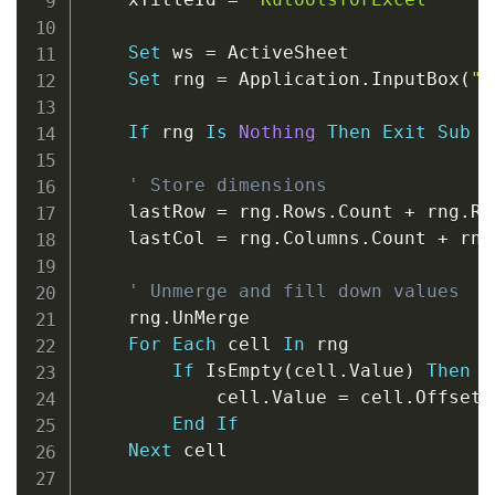
Set
 ws 
=
 ActiveSheet

Set
 rng 
=
 Application
.
InputBox
(
"S
If
 rng 
Is
Nothing
Then
Exit
Sub
' Store dimensions
    lastRow 
=
 rng
.
Rows
.
Count 
+
 rng
.
Ro
    lastCol 
=
 rng
.
Columns
.
Count 
+
 rng
' Unmerge and fill down values
    rng
.
UnMerge

For
Each
 cell 
In
 rng

If
 IsEmpty
(
cell
.
Value
)
Then
            cell
.
Value 
=
 cell
.
Offset
(
End
If
Next
 cell
