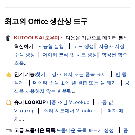
최고의 Office 생산성 도구
🤖
KUTOOLS AI 도우미
： 다음을 기반으로 데이터 분석
혁신하기：
지능형 실행
|
코드 생성
|
사용자 지정
수식 생성
|
데이터 분석 및 차트 생성
|
향상된 함수
호출
…
인기 기능
:
찾기， 강조 표시 또는 중복 표시
|
빈 행
삭제
|
데이터 손실 없이 열 결합 또는 셀 제거
|
공
식을 사용하지 않는 반올림
...
슈퍼 LOOKUP
:
다중 조건 VLookup
|
다중 값
VLookup
|
여러 시트에서 VLookup
|
퍼지 매
치
....
고급 드롭다운 목록
:
드롭다운 목록 빠르게 생성
|
종