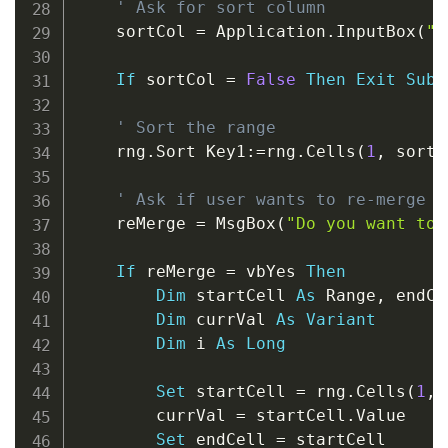
' Ask for sort column
    sortCol 
=
 Application
.
InputBox
(
"E
If
 sortCol 
=
False
Then
Exit
Sub
' Sort the range
    rng
.
Sort Key1
:
=
rng
.
Cells
(
1
,
 sortC
' Ask if user wants to re-merge i
    reMerge 
=
 MsgBox
(
"Do you want to 
If
 reMerge 
=
 vbYes 
Then
Dim
 startCell 
As
 Range
,
 endCe
Dim
 currVal 
As
Variant
Dim
 i 
As
Long
Set
 startCell 
=
 rng
.
Cells
(
1
,
 
        currVal 
=
 startCell
.
Value

Set
 endCell 
=
 startCell
