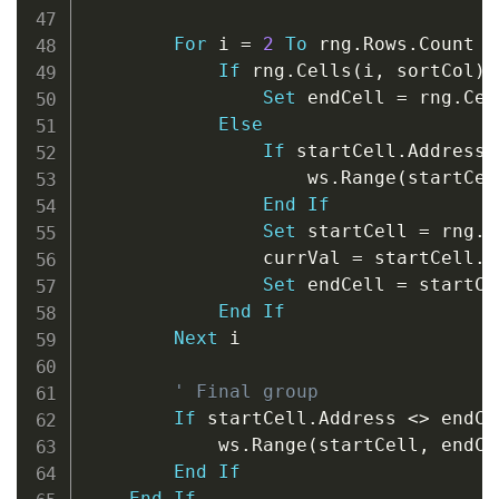
For
 i 
=
2
To
 rng
.
Rows
.
Count

If
 rng
.
Cells
(
i
,
 sortCol
)
.
Set
 endCell 
=
 rng
.
Cel
Else
If
 startCell
.
Address 
                    ws
.
Range
(
startCel
End
If
Set
 startCell 
=
 rng
.
C
                currVal 
=
 startCell
.
V
Set
 endCell 
=
 startCel
End
If
Next
 i

' Final group
If
 startCell
.
Address 
<
>
 endCe
            ws
.
Range
(
startCell
,
 endCe
End
If
End
If