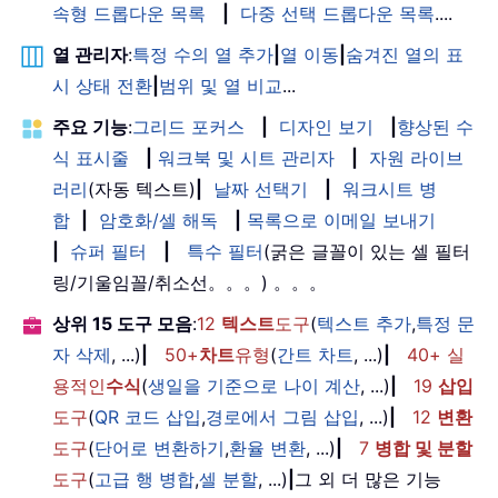
속형 드롭다운 목록
|
다중 선택 드롭다운 목록
....
열 관리자
:
특정 수의 열 추가
|
열 이동
|
숨겨진 열의 표
시 상태 전환
|
범위 및 열 비교
...
주요 기능
:
그리드 포커스
|
디자인 보기
|
향상된 수
식 표시줄
|
워크북 및 시트 관리자
|
자원 라이브
러리
(자동 텍스트)
|
날짜 선택기
|
워크시트 병
합
|
암호화/셀 해독
|
목록으로 이메일 보내기
|
슈퍼 필터
|
특수 필터
(굵은 글꼴이 있는 셀 필터
링/기울임꼴/취소선。。。) 。。。
상위 15 도구 모음
:
12
텍스트
도구
(
텍스트 추가
,
특정 문
자 삭제
, ...)
|
50+
차트
유형
(
간트 차트
, ...)
|
40+ 실
용적인
수식
(
생일을 기준으로 나이 계산
, ...)
|
19
삽입
도구
(
QR 코드 삽입
,
경로에서 그림 삽입
, ...)
|
12
변환
도구
(
단어로 변환하기
,
환율 변환
, ...)
|
7
병합 및 분할
도구
(
고급 행 병합
,
셀 분할
, ...)
|
그 외 더 많은 기능