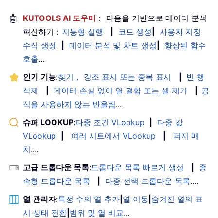
🤖
KUTOOLS AI 도우미
： 다음을 기반으로 데이터 분석
혁신하기：
지능형 실행
|
코드 생성
|
사용자 지정
수식 생성
|
데이터 분석 및 차트 생성
|
향상된 함수
호출
…
인기 기능
:
찾기， 강조 표시 또는 중복 표시
|
빈 행
삭제
|
데이터 손실 없이 열 결합 또는 셀 제거
|
공
식을 사용하지 않는 반올림
...
슈퍼 LOOKUP
:
다중 조건 VLookup
|
다중 값
VLookup
|
여러 시트에서 VLookup
|
퍼지 매
치
....
고급 드롭다운 목록
:
드롭다운 목록 빠르게 생성
|
종
속형 드롭다운 목록
|
다중 선택 드롭다운 목록
....
열 관리자
:
특정 수의 열 추가
|
열 이동
|
숨겨진 열의 표
시 상태 전환
|
범위 및 열 비교
...