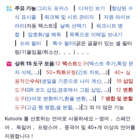
주요 기능
:
그리드 포커스
|
디자인 보기
|
향상된 수
식 표시줄
|
워크북 및 시트 관리자
|
자원 라이브
러리
(자동 텍스트)
|
날짜 선택기
|
워크시트 병
합
|
암호화/셀 해독
|
목록으로 이메일 보내기
|
슈퍼 필터
|
특수 필터
(굵은 글꼴이 있는 셀 필터
링/기울임꼴/취소선。。。) 。。。
상위 15 도구 모음
:
12
텍스트
도구
(
텍스트 추가
,
특정 문
자 삭제
, ...)
|
50+
차트
유형
(
간트 차트
, ...)
|
40+ 실
용적인
수식
(
생일을 기준으로 나이 계산
, ...)
|
19
삽입
도구
(
QR 코드 삽입
,
경로에서 그림 삽입
, ...)
|
12
변환
도구
(
단어로 변환하기
,
환율 변환
, ...)
|
7
병합 및 분할
도구
(
고급 행 병합
,
셀 분할
, ...)
|
그 외 더 많은 기능
Kutools 를 선호하는 언어로 사용하세요 – 영어， 스페인
어， 독일어， 프랑스어， 중국어 및 40+개 이상의 언어를
지원합니다！