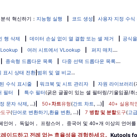
 분석 혁신하기：
지능형 실행
|
코드 생성
|
사용자 지정 수식
빈 행 삭제
|
데이터 손실 없이 열 결합 또는 셀 제거
|
공식을
Lookup
|
여러 시트에서 VLookup
|
퍼지 매치
....
|
종속형 드롭다운 목록
|
다중 선택 드롭다운 목록
....
 표시 상태 전환
|
범위 및 열 비교
...
된 수식 표시줄
|
워크북 및 시트 관리자
|
자원 라이브러리
퍼 필터
|
특수 필터
(굵은 글꼴이 있는 셀 필터링/기울임꼴/
정 문자 삭제
, ...)
|
50+
차트
유형
(
간트 차트
, ...)
|
40+ 실용적
환
도구
(
단어로 변환하기
,
환율 변환
, ...)
|
7
병합 및 분할
도구
(
고급
， 스페인어， 독일어， 프랑스어， 중국어 및 40+개 이상의 언어
한 단계 업그레이드하고 전례 없는 효율성을 경험하세요。
Kutools