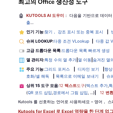
최고의 Office 생산성 도구
🤖
KUTOOLS AI 도우미
： 다음을 기반으로 데이터
출
…
인기 기능
:
찾기， 강조 표시 또는 중복 표시
|
슈퍼 LOOKUP
:
다중 조건 VLookup
|
다중 값 V
고급 드롭다운 목록
:
드롭다운 목록 빠르게 생성
열 관리자
:
특정 수의 열 추가
|
열 이동
|
숨겨진 열의
주요 기능
:
그리드 포커스
|
디자인 보기
|
향상
호화/셀 해독
|
목록으로 이메일 보내기
|
슈
상위 15 도구 모음
:
12
텍스트
도구
(
텍스트 추가
,
특
(
QR 코드 삽입
,
경로에서 그림 삽입
, ...)
|
12
변
Kutools 를 선호하는 언어로 사용하세요 – 영어
Kutools for Excel 로 Excel 역량을 