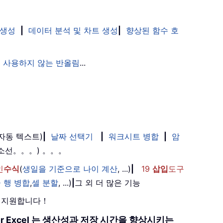
 생성
|
데이터 분석 및 차트 생성
|
향상된 함수 호
 사용하지 않는 반올림
...
(자동 텍스트)
|
날짜 선택기
|
워크시트 병합
|
암
취소선。。。) 。。。
인
수식
(
생일을 기준으로 나이 계산
, ...)
|
19
삽입
도구
 행 병합
,
셀 분할
, ...)
|
그 외 더 많은 기능
를 지원합니다！
 for Excel 는 생산성과 저장 시간을 향상시키는