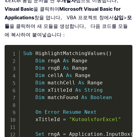
1.
Excel 통합 문서을 연 후
개발자
탭으로 이동합니다。
Visual Basic
을 클릭하여
Microsoft Visual Basic for
Applications
창을 엽니다。 VBA 프로젝트 창에서
삽입
>
모
듈
을 클릭하여 새 모듈을 생성합니다。 다음 코드를 모듈
에 복사하여 붙여넣습니다：
Copy
Sub
 HighlightMatchingValues
(
)
Dim
 rngA 
As
 Range

Dim
 rngB 
As
 Range

Dim
 cellA 
As
 Range

Dim
 matchCell 
As
 Range

Dim
 xTitleId 
As
String
Dim
 matchFound 
As
Boolean
On
Error
Resume
Next
    xTitleId 
=
"KutoolsforExcel"
Set
 rngA 
=
 Application
.
InputBox
(
"