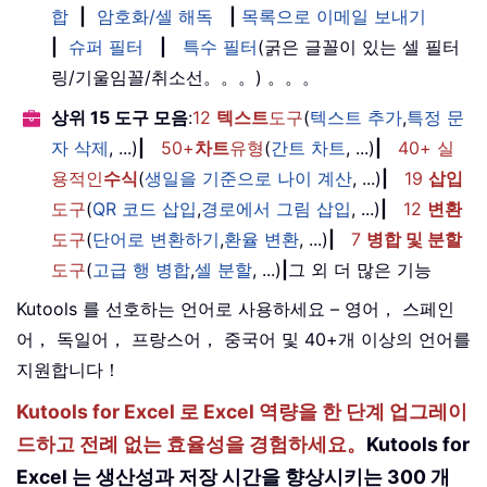
합
|
암호화/셀 해독
|
목록으로 이메일 보내기
|
슈퍼 필터
|
특수 필터
(굵은 글꼴이 있는 셀 필터
링/기울임꼴/취소선。。。) 。。。
상위 15 도구 모음
:
12
텍스트
도구
(
텍스트 추가
,
특정 문
자 삭제
, ...)
|
50+
차트
유형
(
간트 차트
, ...)
|
40+ 실
용적인
수식
(
생일을 기준으로 나이 계산
, ...)
|
19
삽입
도구
(
QR 코드 삽입
,
경로에서 그림 삽입
, ...)
|
12
변환
도구
(
단어로 변환하기
,
환율 변환
, ...)
|
7
병합 및 분할
도구
(
고급 행 병합
,
셀 분할
, ...)
|
그 외 더 많은 기능
Kutools 를 선호하는 언어로 사용하세요 – 영어， 스페인
어， 독일어， 프랑스어， 중국어 및 40+개 이상의 언어를
지원합니다！
Kutools for Excel 로 Excel 역량을 한 단계 업그레이
드하고 전례 없는 효율성을 경험하세요。
Kutools for
Excel 는 생산성과 저장 시간을 향상시키는 300 개