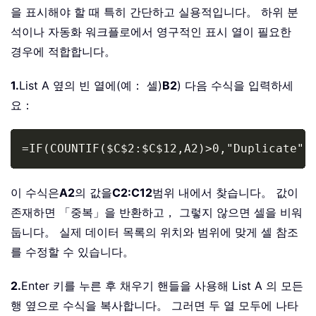
을 표시해야 할 때 특히 간단하고 실용적입니다。 하위 분
석이나 자동화 워크플로에서 영구적인 표시 열이 필요한
경우에 적합합니다。
1.
List A 옆의 빈 열에(예： 셀)
B2
) 다음 수식을 입력하세
요：
Copy
=IF(COUNTIF($C$2:$C$12,A2)>0,"Duplicate",
이 수식은
A2
의 값을
C2:C12
범위 내에서 찾습니다。 값이
존재하면 「중복」을 반환하고， 그렇지 않으면 셀을 비워
둡니다。 실제 데이터 목록의 위치와 범위에 맞게 셀 참조
를 수정할 수 있습니다。
2.
Enter 키를 누른 후 채우기 핸들을 사용해 List A 의 모든
행 옆으로 수식을 복사합니다。 그러면 두 열 모두에 나타