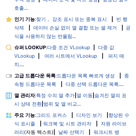
호출
…
인기 기능
:
찾기， 강조 표시 또는 중복 표시
|
빈 행
삭제
|
데이터 손실 없이 열 결합 또는 셀 제거
|
공
식을 사용하지 않는 반올림
...
슈퍼 LOOKUP
:
다중 조건 VLookup
|
다중 값
VLookup
|
여러 시트에서 VLookup
|
퍼지 매
치
....
고급 드롭다운 목록
:
드롭다운 목록 빠르게 생성
|
종
속형 드롭다운 목록
|
다중 선택 드롭다운 목록
....
열 관리자
:
특정 수의 열 추가
|
열 이동
|
숨겨진 열의 표
시 상태 전환
|
범위 및 열 비교
...
주요 기능
:
그리드 포커스
|
디자인 보기
|
향상된 수
식 표시줄
|
워크북 및 시트 관리자
|
자원 라이브
러리
(자동 텍스트)
|
날짜 선택기
|
워크시트 병