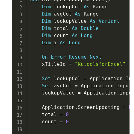
Dim
 lookupCol 
As
 Range

Dim
 avgCol 
As
 Range

Dim
 lookupValue 
As
Variant
Dim
 total 
As
Double
Dim
 count 
As
Long
Dim
 i 
As
Long
On
Error
Resume
Next
    xTitleId 
=
"KutoolsforExcel"
Set
 lookupCol 
=
 Application
.
In
Set
 avgCol 
=
 Application
.
Input
    lookupValue 
=
 Application
.
Inpu
    Application
.
ScreenUpdating 
=
F
    total 
=
0
    count 
=
0