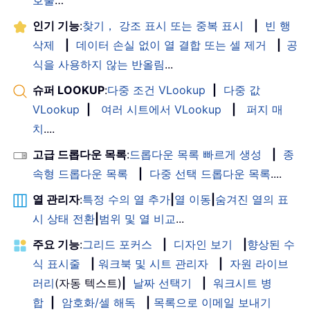
호출
…
인기 기능
:
찾기， 강조 표시 또는 중복 표시
|
빈 행
삭제
|
데이터 손실 없이 열 결합 또는 셀 제거
|
공
식을 사용하지 않는 반올림
...
슈퍼 LOOKUP
:
다중 조건 VLookup
|
다중 값
VLookup
|
여러 시트에서 VLookup
|
퍼지 매
치
....
고급 드롭다운 목록
:
드롭다운 목록 빠르게 생성
|
종
속형 드롭다운 목록
|
다중 선택 드롭다운 목록
....
열 관리자
:
특정 수의 열 추가
|
열 이동
|
숨겨진 열의 표
시 상태 전환
|
범위 및 열 비교
...
주요 기능
:
그리드 포커스
|
디자인 보기
|
향상된 수
식 표시줄
|
워크북 및 시트 관리자
|
자원 라이브
러리
(자동 텍스트)
|
날짜 선택기
|
워크시트 병
합
|
암호화/셀 해독
|
목록으로 이메일 보내기