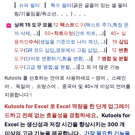
|
슈퍼 필터
|
특수 필터
(굵은 글꼴이 있는 셀 필터
링/기울임꼴/취소선。。。) 。。。
상위 15 도구 모음
:
12
텍스트
도구
(
텍스트 추가
,
특정 문
자 삭제
, ...)
|
50+
차트
유형
(
간트 차트
, ...)
|
40+ 실
용적인
수식
(
생일을 기준으로 나이 계산
, ...)
|
19
삽입
도구
(
QR 코드 삽입
,
경로에서 그림 삽입
, ...)
|
12
변환
도구
(
단어로 변환하기
,
환율 변환
, ...)
|
7
병합 및 분할
도구
(
고급 행 병합
,
셀 분할
, ...)
|
그 외 더 많은 기능
Kutools 를 선호하는 언어로 사용하세요 – 영어， 스페인
어， 독일어， 프랑스어， 중국어 및 40+개 이상의 언어를
지원합니다！
Kutools for Excel 로 Excel 역량을 한 단계 업그레이
드하고 전례 없는 효율성을 경험하세요。
Kutools for
Excel 는 생산성과 저장 시간을 향상시키는 300 개
이상의 고급 기능을 제공합니다。
가장 필요한 기능을