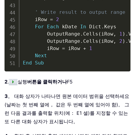
' Write result to output range
    iRow 
=
2
For
Each
 kDate 
In
 Dict
.
Keys

        OutputRange
.
Cells
(
iRow
,
1
)
.
Va
        OutputRange
.
Cells
(
iRow
,
2
)
.
Va
        iRow 
=
 iRow 
+
1
Next
End
Sub
2
.
실행
버튼을 클릭하거나
F5
3
。 대화 상자가 나타나면 원본 데이터 범위을 선택하세요
(날짜는 첫 번째 열에， 값은 두 번째 열에 있어야 함)。 그
런 다음 결과를 출력할 위치(예： E1 셀)를 지정할 수 있는
또 다른 대화 상자가 표시됩니다。