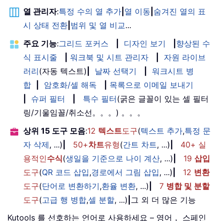
열 관리자
:
특정 수의 열 추가
|
열 이동
|
숨겨진 열의 표
시 상태 전환
|
범위 및 열 비교
...
주요 기능
:
그리드 포커스
|
디자인 보기
|
향상된 수
식 표시줄
|
워크북 및 시트 관리자
|
자원 라이브
러리
(자동 텍스트)
|
날짜 선택기
|
워크시트 병
합
|
암호화/셀 해독
|
목록으로 이메일 보내기
|
슈퍼 필터
|
특수 필터
(굵은 글꼴이 있는 셀 필터
링/기울임꼴/취소선。。。) 。。。
상위 15 도구 모음
:
12
텍스트
도구
(
텍스트 추가
,
특정 문
자 삭제
, ...)
|
50+
차트
유형
(
간트 차트
, ...)
|
40+ 실
용적인
수식
(
생일을 기준으로 나이 계산
, ...)
|
19
삽입
도구
(
QR 코드 삽입
,
경로에서 그림 삽입
, ...)
|
12
변환
도구
(
단어로 변환하기
,
환율 변환
, ...)
|
7
병합 및 분할
도구
(
고급 행 병합
,
셀 분할
, ...)
|
그 외 더 많은 기능
Kutools 를 선호하는 언어로 사용하세요 – 영어， 스페인