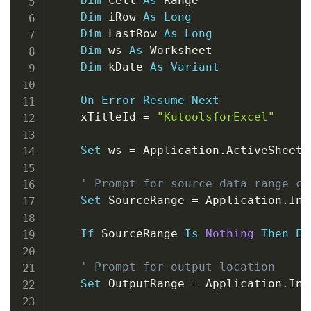
Dim
 Cell 
As
 Range

Dim
 iRow 
As
Long
Dim
 LastRow 
As
Long
Dim
 ws 
As
 Worksheet

Dim
 kDate 
As
Variant
On
Error
Resume
Next
    xTitleId 
=
"KutoolsforExcel"
Set
 ws 
=
 Application
.
ActiveSheet

' Prompt for source data range co
Set
 SourceRange 
=
 Application
.
Inp
If
 SourceRange 
Is
Nothing
Then
Ex
' Prompt for output location
Set
 OutputRange 
=
 Application
.
Inp