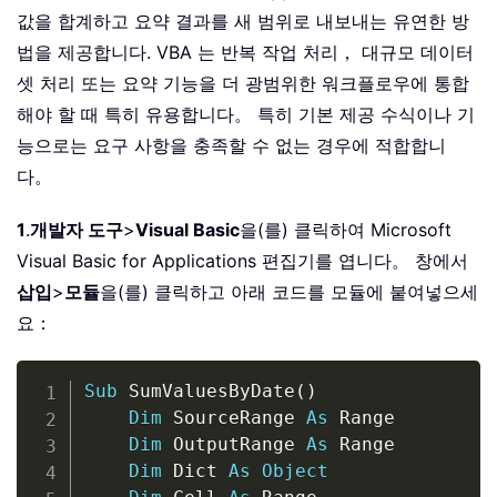
값을 합계하고 요약 결과를 새 범위로 내보내는 유연한 방
법을 제공합니다. VBA 는 반복 작업 처리， 대규모 데이터
셋 처리 또는 요약 기능을 더 광범위한 워크플로우에 통합
해야 할 때 특히 유용합니다。 특히 기본 제공 수식이나 기
능으로는 요구 사항을 충족할 수 없는 경우에 적합합니
다。
1
.
개발자 도구
>
Visual Basic
을(를) 클릭하여 Microsoft
Visual Basic for Applications 편집기를 엽니다。 창에서
삽입
>
모듈
을(를) 클릭하고 아래 코드를 모듈에 붙여넣으세
요：
Copy
Sub
 SumValuesByDate
(
)
Dim
 SourceRange 
As
 Range

Dim
 OutputRange 
As
 Range

Dim
 Dict 
As
Object