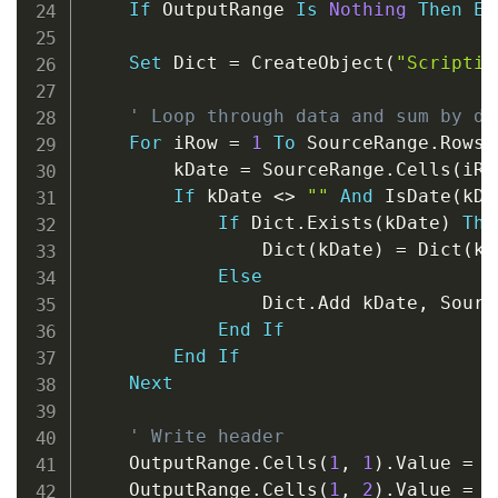
If
 OutputRange 
Is
Nothing
Then
Ex
Set
 Dict 
=
 CreateObject
(
"Scriptin
' Loop through data and sum by da
For
 iRow 
=
1
To
 SourceRange
.
Rows
.
        kDate 
=
 SourceRange
.
Cells
(
iRo
If
 kDate 
<
>
""
And
 IsDate
(
kDa
If
 Dict
.
Exists
(
kDate
)
The
                Dict
(
kDate
)
=
 Dict
(
kD
Else
                Dict
.
Add kDate
,
 Sourc
End
If
End
If
Next
' Write header
    OutputRange
.
Cells
(
1
,
1
)
.
Value 
=
"
    OutputRange
.
Cells
(
1
,
2
)
.
Value 
=
"