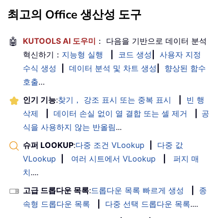
최고의 Office 생산성 도구
🤖
KUTOOLS AI 도우미
： 다음을 기반으로 데이터 분석
혁신하기：
지능형 실행
|
코드 생성
|
사용자 지정
수식 생성
|
데이터 분석 및 차트 생성
|
향상된 함수
호출
…
인기 기능
:
찾기， 강조 표시 또는 중복 표시
|
빈 행
삭제
|
데이터 손실 없이 열 결합 또는 셀 제거
|
공
식을 사용하지 않는 반올림
...
슈퍼 LOOKUP
:
다중 조건 VLookup
|
다중 값
VLookup
|
여러 시트에서 VLookup
|
퍼지 매
치
....
고급 드롭다운 목록
:
드롭다운 목록 빠르게 생성
|
종
속형 드롭다운 목록
|
다중 선택 드롭다운 목록
....