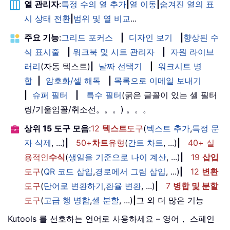
열 관리자
:
특정 수의 열 추가
|
열 이동
|
숨겨진 열의 표
시 상태 전환
|
범위 및 열 비교
...
주요 기능
:
그리드 포커스
|
디자인 보기
|
향상된 수
식 표시줄
|
워크북 및 시트 관리자
|
자원 라이브
러리
(자동 텍스트)
|
날짜 선택기
|
워크시트 병
합
|
암호화/셀 해독
|
목록으로 이메일 보내기
|
슈퍼 필터
|
특수 필터
(굵은 글꼴이 있는 셀 필터
링/기울임꼴/취소선。。。) 。。。
상위 15 도구 모음
:
12
텍스트
도구
(
텍스트 추가
,
특정 문
자 삭제
, ...)
|
50+
차트
유형
(
간트 차트
, ...)
|
40+ 실
용적인
수식
(
생일을 기준으로 나이 계산
, ...)
|
19
삽입
도구
(
QR 코드 삽입
,
경로에서 그림 삽입
, ...)
|
12
변환
도구
(
단어로 변환하기
,
환율 변환
, ...)
|
7
병합 및 분할
도구
(
고급 행 병합
,
셀 분할
, ...)
|
그 외 더 많은 기능
Kutools 를 선호하는 언어로 사용하세요 – 영어， 스페인