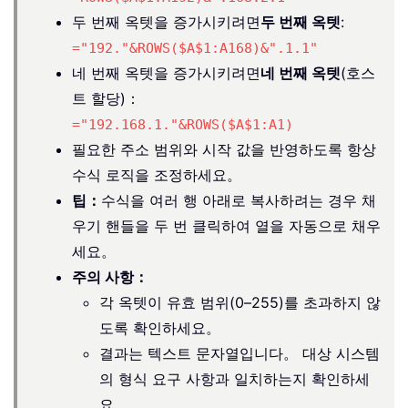
두 번째 옥텟을 증가시키려면
두 번째 옥텟
:
="192."&ROWS($A$1:A168)&".1.1"
네 번째 옥텟을 증가시키려면
네 번째 옥텟
(호스
트 할당)：
="192.168.1."&ROWS($A$1:A1)
필요한 주소 범위와 시작 값을 반영하도록 항상
수식 로직을 조정하세요。
팁：
수식을 여러 행 아래로 복사하려는 경우 채
우기 핸들을 두 번 클릭하여 열을 자동으로 채우
세요。
주의 사항：
각 옥텟이 유효 범위(0–255)를 초과하지 않
도록 확인하세요。
결과는 텍스트 문자열입니다。 대상 시스템
의 형식 요구 사항과 일치하는지 확인하세
요。