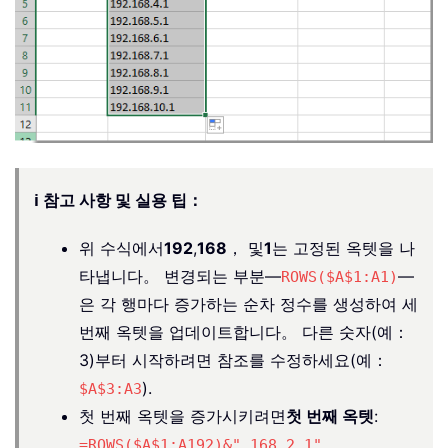
ℹ️ 참고 사항 및 실용 팁：
위 수식에서
192
,
168
， 및
1
는 고정된 옥텟을 나
타냅니다。 변경되는 부분—
—
ROWS($A$1:A1)
은 각 행마다 증가하는 순차 정수를 생성하여 세
번째 옥텟을 업데이트합니다。 다른 숫자(예：
3)부터 시작하려면 참조를 수정하세요(예：
).
$A$3:A3
첫 번째 옥텟을 증가시키려면
첫 번째 옥텟
:
=ROWS($A$1:A192)&".168.2.1"