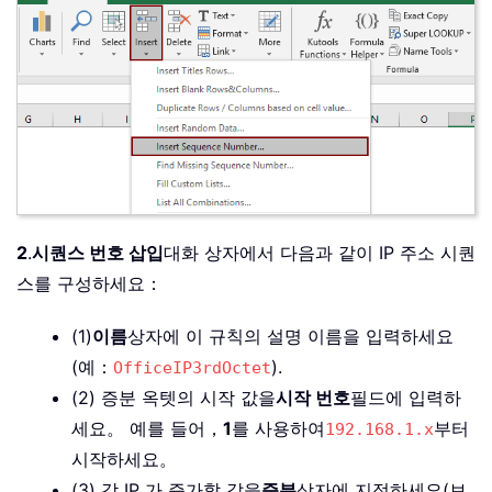
2
.
시퀀스 번호 삽입
대화 상자에서 다음과 같이 IP 주소 시퀀
스를 구성하세요：
(1)
이름
상자에 이 규칙의 설명 이름을 입력하세요
(예：
).
OfficeIP3rdOctet
(2) 증분 옥텟의 시작 값을
시작 번호
필드에 입력하
세요。 예를 들어，
1
를 사용하여
부터
192.168.1.x
시작하세요。
(3) 각 IP 가 증가할 값을
증분
상자에 지정하세요(보