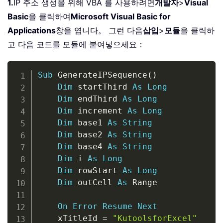
1.
IP 주소 생성을 위해 VBA 를 사용하려면
개발자
>
Visual
Basic
을 클릭하여
Microsoft Visual Basic for
Applications
창을 엽니다。 그런 다음
삽입
>
모듈
을 클릭하
고 다음 코드를 모듈에 붙여넣으세요：
Copy
Sub
 GenerateIPSequence
(
)
Dim
 startThird 
As
Long
Dim
 endThird 
As
Long
Dim
 increment 
As
Long
Dim
 base1 
As
String
Dim
 base2 
As
String
Dim
 base4 
As
String
Dim
 i 
As
Long
Dim
 rowStart 
As
Long
Dim
 outCell 
As
 Range

On
Error
Resume
Next
    xTitleId 
=
"KutoolsforExcel"