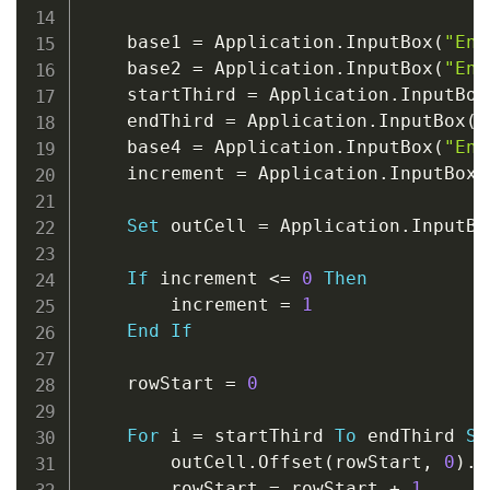
    base1 
=
 Application
.
InputBox
(
"Ent
    base2 
=
 Application
.
InputBox
(
"Ent
    startThird 
=
 Application
.
InputBox
    endThird 
=
 Application
.
InputBox
(
"
    base4 
=
 Application
.
InputBox
(
"Ent
    increment 
=
 Application
.
InputBox
(
Set
 outCell 
=
 Application
.
InputBo
If
 increment 
<
=
0
Then
        increment 
=
1
End
If
    rowStart 
=
0
For
 i 
=
 startThird 
To
 endThird 
St
        outCell
.
Offset
(
rowStart
,
0
)
.
V
        rowStart 
=
 rowStart 
+
1