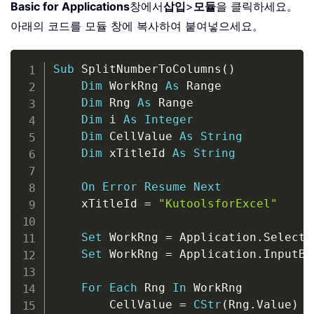
Basic for Applications
창에서
삽입
>
모듈
을 클릭하세요。
아래의 코드를 모듈 창에 복사하여 붙여넣으세요。
Copy
Sub
 SplitNumberToColumns
(
)
Dim
 WorkRng 
As
 Range

Dim
 Rng 
As
 Range

Dim
 i 
As
Integer
Dim
 CellValue 
As
String
Dim
 xTitleId 
As
String
On
Error
Resume
Next
    xTitleId 
=
"KutoolsforExcel"
Set
 WorkRng 
=
 Application
.
Selectio
Set
 WorkRng 
=
 Application
.
InputBo
For
Each
 Rng 
In
 WorkRng

        CellValue 
=
CStr
(
Rng
.
Value
)