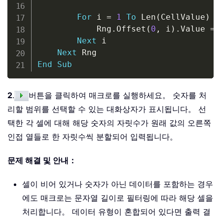
For
 i 
=
1
To
 Len
(
CellValue
)
            Rng
.
Offset
(
0
,
 i
)
.
Value 
=
 
Next
 i

Next
End
Sub
2
.
버튼을 클릭하여 매크로를 실행하세요。 숫자를 처
리할 범위를 선택할 수 있는 대화상자가 표시됩니다。 선
택한 각 셀에 대해 해당 숫자의 자릿수가 원래 값의 오른쪽
인접 열들로 한 자릿수씩 분할되어 입력됩니다。
문제 해결 및 안내：
셀이 비어 있거나 숫자가 아닌 데이터를 포함하는 경우
에도 매크로는 문자열 길이로 필터링에 따라 해당 셀을
처리합니다。 데이터 유형이 혼합되어 있다면 출력 결