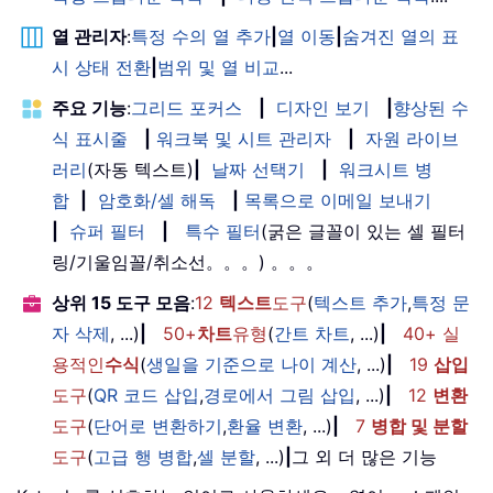
열 관리자
:
특정 수의 열 추가
|
열 이동
|
숨겨진 열의 표
시 상태 전환
|
범위 및 열 비교
...
주요 기능
:
그리드 포커스
|
디자인 보기
|
향상된 수
식 표시줄
|
워크북 및 시트 관리자
|
자원 라이브
러리
(자동 텍스트)
|
날짜 선택기
|
워크시트 병
합
|
암호화/셀 해독
|
목록으로 이메일 보내기
|
슈퍼 필터
|
특수 필터
(굵은 글꼴이 있는 셀 필터
링/기울임꼴/취소선。。。) 。。。
상위 15 도구 모음
:
12
텍스트
도구
(
텍스트 추가
,
특정 문
자 삭제
, ...)
|
50+
차트
유형
(
간트 차트
, ...)
|
40+ 실
용적인
수식
(
생일을 기준으로 나이 계산
, ...)
|
19
삽입
도구
(
QR 코드 삽입
,
경로에서 그림 삽입
, ...)
|
12
변환
도구
(
단어로 변환하기
,
환율 변환
, ...)
|
7
병합 및 분할
도구
(
고급 행 병합
,
셀 분할
, ...)
|
그 외 더 많은 기능