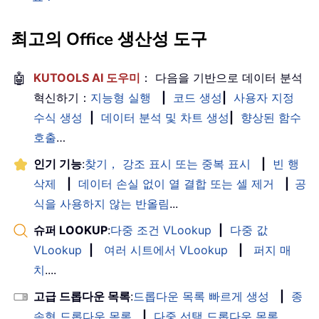
최고의 Office 생산성 도구
🤖
KUTOOLS AI 도우미
： 다음을 기반으로 데이터 분석
혁신하기：
지능형 실행
|
코드 생성
|
사용자 지정
수식 생성
|
데이터 분석 및 차트 생성
|
향상된 함수
호출
…
인기 기능
:
찾기， 강조 표시 또는 중복 표시
|
빈 행
삭제
|
데이터 손실 없이 열 결합 또는 셀 제거
|
공
식을 사용하지 않는 반올림
...
슈퍼 LOOKUP
:
다중 조건 VLookup
|
다중 값
VLookup
|
여러 시트에서 VLookup
|
퍼지 매
치
....
고급 드롭다운 목록
:
드롭다운 목록 빠르게 생성
|
종
속형 드롭다운 목록
|
다중 선택 드롭다운 목록
....