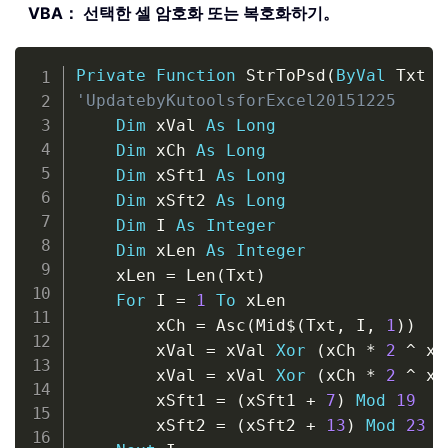
VBA： 선택한 셀 암호화 또는 복호화하기。
Copy
Private
Function
 StrToPsd
(
ByVal
 Txt 
A
'UpdatebyKutoolsforExcel20151225
Dim
 xVal 
As
Long
Dim
 xCh 
As
Long
Dim
 xSft1 
As
Long
Dim
 xSft2 
As
Long
Dim
 I 
As
Integer
Dim
 xLen 
As
Integer
    xLen 
=
 Len
(
Txt
)
For
 I 
=
1
To
 xLen

        xCh 
=
 Asc
(
Mid
$
(
Txt
,
 I
,
1
)
)
        xVal 
=
 xVal 
Xor
(
xCh 
*
2
^
 xS
        xVal 
=
 xVal 
Xor
(
xCh 
*
2
^
 xS
        xSft1 
=
(
xSft1 
+
7
)
Mod
19
        xSft2 
=
(
xSft2 
+
13
)
Mod
23