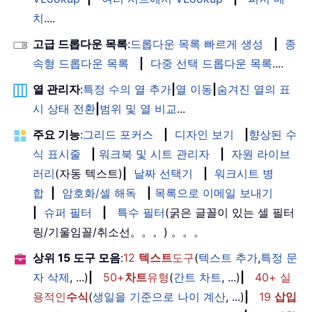
치
....
고급 드롭다운 목록
:
드롭다운 목록 빠르게 생성
|
종
속형 드롭다운 목록
|
다중 선택 드롭다운 목록
....
열 관리자
:
특정 수의 열 추가
|
열 이동
|
숨겨진 열의 표
시 상태 전환
|
범위 및 열 비교
...
주요 기능
:
그리드 포커스
|
디자인 보기
|
향상된 수
식 표시줄
|
워크북 및 시트 관리자
|
자원 라이브
러리
(자동 텍스트)
|
날짜 선택기
|
워크시트 병
합
|
암호화/셀 해독
|
목록으로 이메일 보내기
|
슈퍼 필터
|
특수 필터
(굵은 글꼴이 있는 셀 필터
링/기울임꼴/취소선。。。) 。。。
상위 15 도구 모음
:
12
텍스트
도구
(
텍스트 추가
,
특정 문
자 삭제
, ...)
|
50+
차트
유형
(
간트 차트
, ...)
|
40+ 실
용적인
수식
(
생일을 기준으로 나이 계산
, ...)
|
19
삽입