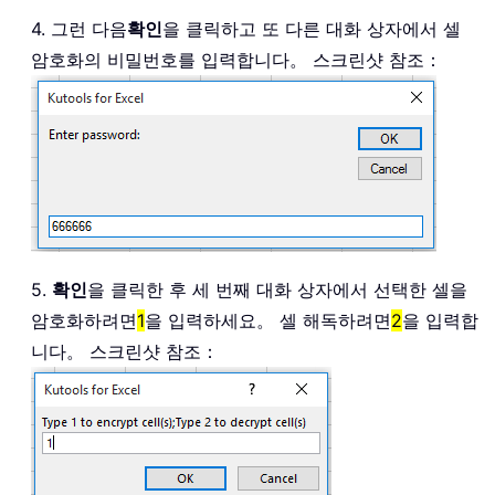
If
 Enc 
Then
4. 그런 다음
확인
을 클릭하고 또 다른 대화 상자에서 셀
                xCh 
=
(
(
xCh 
+
 xOffset
암호화의 비밀번호를 입력합니다。 스크린샷 참조：
Else
                xCh 
=
(
(
xCh 
-
 xOffset
If
 xCh 
<
0
Then
 xCh 
=
End
If
            xCh 
=
 xCh 
+
32
            xOutTxt 
=
 xOutTxt 
&
 Chr
$
(
End
If
Next
 I

    Encryption 
=
5.
확인
을 클릭한 후 세 번째 대화 상자에서 선택한 셀을
End
Function
암호화하려면
1
을 입력하세요。 셀 해독하려면
2
을 입력합
Sub
 EncryptionRange
(
)
니다。 스크린샷 참조：
Dim
 xRg 
As
 Range

Dim
 xPsd 
As
String
Dim
 xTxt 
As
String
Dim
 xEnc 
As
Boolean
Dim
 xRet 
As
Variant