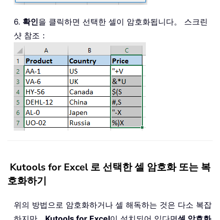
Dim
 xCell 
As
 Range

On
Error
Resume
Next
6.
확인
을 클릭하면 선택한 셀이 암호화됩니다。 스크린
    xTxt 
=
 ActiveWindow
.
RangeSelectio
샷 참조：
Set
 xRg 
=
 Application
.
InputBox
(
"S
Set
 xRg 
=
 Application
.
Intersect
(
x
If
 xRg 
Is
Nothing
Then
Exit
Sub
    xPsd 
=
 InputBox
(
"Enter password:"
If
 xPsd 
=
""
Then
        MsgBox 
"Password cannot be em
Exit
Sub
End
If
    xRet 
=
 Application
.
InputBox
(
"Type
If
 TypeName
(
xRet
)
=
"Boolean"
The
If
 xRet 
>
0
Then
Kutools for Excel 로 선택한 셀 암호화 또는 복
        xEnc 
=
(
xRet 
Mod
2
=
1
)
호화하기
For
Each
 xCell 
In
 xRg

If
 xCell
.
Value 
<
>
""
Then
위의 방법으로 암호화하거나 셀 해독하는 것은 다소 복잡
                xCell
.
Value 
=
 Encrypt
하지만，
Kutools for Excel
이 설치되어 있다면
셀 암호화