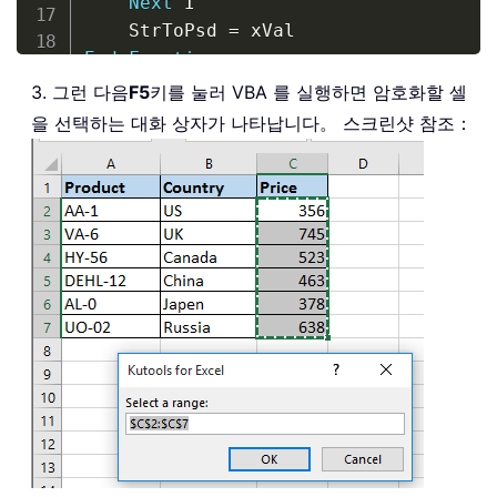
Next
 I

    StrToPsd 
=
End
Function
Private
Function
 Encryption
(
ByVal
 Psd
3. 그런 다음
F5
키를 눌러 VBA 를 실행하면 암호화할 셀
Dim
 xOffset 
As
Long
을 선택하는 대화 상자가 나타납니다。 스크린샷 참조：
Dim
 xLen 
As
Integer
Dim
 I 
As
Integer
Dim
 xCh 
As
Integer
Dim
 xOutTxt 
As
String
    xOffset 
=
 StrToPsd
(
Psd
)
    Rnd 
-
1
    Randomize xOffset

    xLen 
=
 Len
(
InTxt
)
For
 I 
=
1
To
 xLen

        xCh 
=
 Asc
(
Mid
$
(
InTxt
,
 I
,
1
)
)
If
 xCh 
>
=
32
And
 xCh 
<
=
126
T
            xCh 
=
 xCh 
-
32
            xOffset 
=
 Int
(
(
96
)
*
 Rnd
)