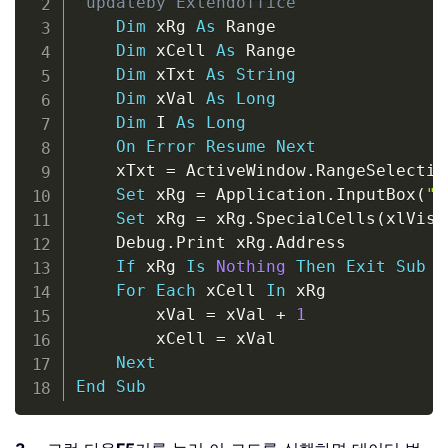
'updateby Extendoffice
Dim
 xRg 
As
 Range

Dim
 xCell 
As
 Range

Dim
 xTxt 
As
String
Dim
 xVal 
As
Long
Dim
 I 
As
Long
On
Error
Resume
Next
    xTxt 
=
 ActiveWindow
.
RangeSelectio
Set
 xRg 
=
 Application
.
InputBox
(
"P
Set
 xRg 
=
 xRg
.
SpecialCells
(
xlVisi
    Debug
.
Print xRg
.
Address

If
 xRg 
Is
Nothing
Then
Exit
Sub
For
Each
 xCell 
In
 xRg

        xVal 
=
 xVal 
+
1
        xCell 
=
 xVal

Next
End
Sub