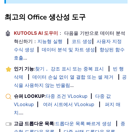
최고의 Office 생산성 도구
🤖
KUTOOLS AI 도우미
： 다음을 기반으로 데이터 분석
혁신하기：
지능형 실행
|
코드 생성
|
사용자 지정
수식 생성
|
데이터 분석 및 차트 생성
|
향상된 함수
호출
…
인기 기능
:
찾기， 강조 표시 또는 중복 표시
|
빈 행
삭제
|
데이터 손실 없이 열 결합 또는 셀 제거
|
공
식을 사용하지 않는 반올림
...
슈퍼 LOOKUP
:
다중 조건 VLookup
|
다중 값
VLookup
|
여러 시트에서 VLookup
|
퍼지 매
치
....
고급 드롭다운 목록
:
드롭다운 목록 빠르게 생성
|
종
속형 드롭다운 목록
|
다중 선택 드롭다운 목록
....