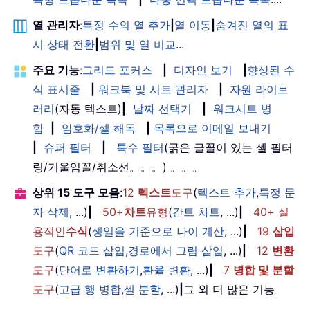
열 관리자
:
특정 수의 열 추가
|
열 이동
|
숨겨진 열의 표
시 상태 전환
|
범위 및 열 비교
...
주요 기능
:
그리드 포커스
|
디자인 보기
|
향상된 수
식 표시줄
|
워크북 및 시트 관리자
|
자원 라이브
러리
(자동 텍스트)
|
날짜 선택기
|
워크시트 병
합
|
암호화/셀 해독
|
목록으로 이메일 보내기
|
슈퍼 필터
|
특수 필터
(굵은 글꼴이 있는 셀 필터
링/기울임꼴/취소선。。。) 。。。
상위 15 도구 모음
:
12
텍스트
도구
(
텍스트 추가
,
특정 문
자 삭제
, ...)
|
50+
차트
유형
(
간트 차트
, ...)
|
40+ 실
용적인
수식
(
생일을 기준으로 나이 계산
, ...)
|
19
삽입
도구
(
QR 코드 삽입
,
경로에서 그림 삽입
, ...)
|
12
변환
도구
(
단어로 변환하기
,
환율 변환
, ...)
|
7
병합 및 분할
도구
(
고급 행 병합
,
셀 분할
, ...)
|
그 외 더 많은 기능