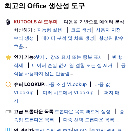
최고의 Office 생산성 도구
🤖
KUTOOLS AI 도우미
： 다음을 기반으로 데이터 분석
혁신하기：
지능형 실행
|
코드 생성
|
사용자 지정
수식 생성
|
데이터 분석 및 차트 생성
|
향상된 함수
호출
…
인기 기능
:
찾기， 강조 표시 또는 중복 표시
|
빈 행
삭제
|
데이터 손실 없이 열 결합 또는 셀 제거
|
공
식을 사용하지 않는 반올림
...
슈퍼 LOOKUP
:
다중 조건 VLookup
|
다중 값
VLookup
|
여러 시트에서 VLookup
|
퍼지 매
치
....
고급 드롭다운 목록
:
드롭다운 목록 빠르게 생성
|
종
속형 드롭다운 목록
|
다중 선택 드롭다운 목록
....
열 관리자
:
특정 수의 열 추가
|
열 이동
|
숨겨진 열의 표