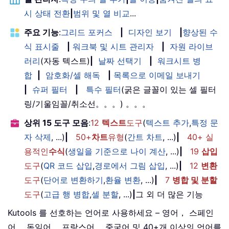
시 상태 전환
|
범위 및 열 비교
...
주요 기능
:
그리드 포커스
|
디자인 보기
|
향상된 수
식 표시줄
|
워크북 및 시트 관리자
|
자원 라이브
러리
(자동 텍스트)
|
날짜 선택기
|
워크시트 병
합
|
암호화/셀 해독
|
목록으로 이메일 보내기
|
슈퍼 필터
|
특수 필터
(굵은 글꼴이 있는 셀 필터
링/기울임꼴/취소선。。。) 。。。
상위 15 도구 모음
:
12
텍스트
도구
(
텍스트 추가
,
특정 문
자 삭제
, ...)
|
50+
차트
유형
(
간트 차트
, ...)
|
40+ 실
용적인
수식
(
생일을 기준으로 나이 계산
, ...)
|
19
삽입
도구
(
QR 코드 삽입
,
경로에서 그림 삽입
, ...)
|
12
변환
도구
(
단어로 변환하기
,
환율 변환
, ...)
|
7
병합 및 분할
도구
(
고급 행 병합
,
셀 분할
, ...)
|
그 외 더 많은 기능
Kutools 를 선호하는 언어로 사용하세요 – 영어， 스페인
어， 독일어， 프랑스어， 중국어 및 40+개 이상의 언어를