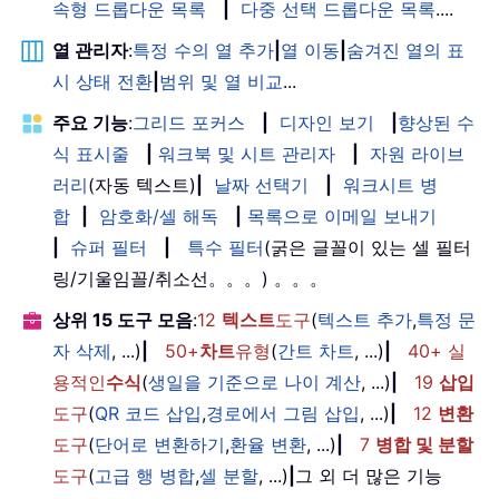
속형 드롭다운 목록
|
다중 선택 드롭다운 목록
....
열 관리자
:
특정 수의 열 추가
|
열 이동
|
숨겨진 열의 표
시 상태 전환
|
범위 및 열 비교
...
주요 기능
:
그리드 포커스
|
디자인 보기
|
향상된 수
식 표시줄
|
워크북 및 시트 관리자
|
자원 라이브
러리
(자동 텍스트)
|
날짜 선택기
|
워크시트 병
합
|
암호화/셀 해독
|
목록으로 이메일 보내기
|
슈퍼 필터
|
특수 필터
(굵은 글꼴이 있는 셀 필터
링/기울임꼴/취소선。。。) 。。。
상위 15 도구 모음
:
12
텍스트
도구
(
텍스트 추가
,
특정 문
자 삭제
, ...)
|
50+
차트
유형
(
간트 차트
, ...)
|
40+ 실
용적인
수식
(
생일을 기준으로 나이 계산
, ...)
|
19
삽입
도구
(
QR 코드 삽입
,
경로에서 그림 삽입
, ...)
|
12
변환
도구
(
단어로 변환하기
,
환율 변환
, ...)
|
7
병합 및 분할
도구
(
고급 행 병합
,
셀 분할
, ...)
|
그 외 더 많은 기능