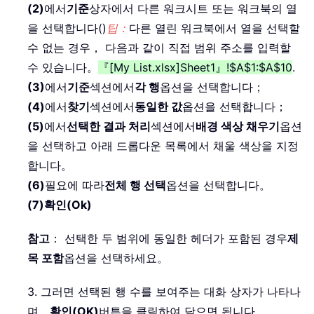
(2)
에서
기준
상자에서 다른 워크시트 또는 워크북의 열
을 선택합니다()
팁：
다른 열린 워크북에서 열을 선택할
수 없는 경우， 다음과 같이 직접 범위 주소를 입력할
수 있습니다。
『[My List.xlsx]Sheet1』!$A$1:$A$10
.
(3)
에서
기준
섹션에서
각 행
옵션을 선택합니다；
(4)
에서
찾기
섹션에서
동일한 값
옵션을 선택합니다；
(5)
에서
선택한 결과 처리
섹션에서
배경 색상 채우기
옵션
을 선택하고 아래 드롭다운 목록에서 채울 색상을 지정
합니다。
(6)
필요에 따라
전체 행 선택
옵션을 선택합니다。
(7)
확인(Ok)
참고
： 선택한 두 범위에 동일한 헤더가 포함된 경우
제
목 포함
옵션을 선택하세요。
3. 그러면 선택된 행 수를 보여주는 대화 상자가 나타나
며，
확인(OK)
버튼을 클릭하여 닫으면 됩니다。