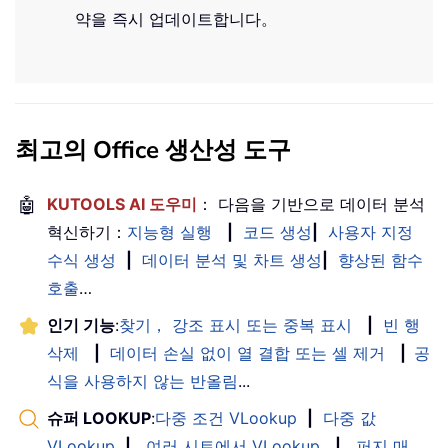
약을 즉시 업데이트합니다。
최고의 Office 생산성 도구
🤖
KUTOOLS AI 도우미
： 다음을 기반으로 데이터 분석
혁신하기：
지능형 실행
|
코드 생성
|
사용자 지정
수식 생성
|
데이터 분석 및 차트 생성
|
향상된 함수
호출
…
인기 기능
:
찾기， 강조 표시 또는 중복 표시
|
빈 행
삭제
|
데이터 손실 없이 열 결합 또는 셀 제거
|
공
식을 사용하지 않는 반올림
...
슈퍼 LOOKUP
:
다중 조건 VLookup
|
다중 값
VLookup
|
여러 시트에서 VLookup
|
퍼지 매