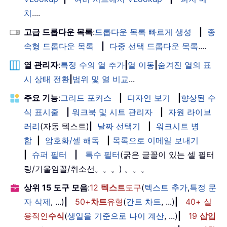
치
....
고급 드롭다운 목록
:
드롭다운 목록 빠르게 생성
|
종
속형 드롭다운 목록
|
다중 선택 드롭다운 목록
....
열 관리자
:
특정 수의 열 추가
|
열 이동
|
숨겨진 열의 표
시 상태 전환
|
범위 및 열 비교
...
주요 기능
:
그리드 포커스
|
디자인 보기
|
향상된 수
식 표시줄
|
워크북 및 시트 관리자
|
자원 라이브
러리
(자동 텍스트)
|
날짜 선택기
|
워크시트 병
합
|
암호화/셀 해독
|
목록으로 이메일 보내기
|
슈퍼 필터
|
특수 필터
(굵은 글꼴이 있는 셀 필터
링/기울임꼴/취소선。。。) 。。。
상위 15 도구 모음
:
12
텍스트
도구
(
텍스트 추가
,
특정 문
자 삭제
, ...)
|
50+
차트
유형
(
간트 차트
, ...)
|
40+ 실
용적인
수식
(
생일을 기준으로 나이 계산
, ...)
|
19
삽입