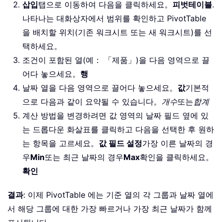
삽입
탭으로 이동하여 다음을 클릭하세요。
피벗테이블
.
나타나는 대화상자에서 범위를 확인하고 PivotTable
을 배치할 위치(기존 워크시트 또는 새 워크시트)를 선
택하세요。
조건이 포함된 열(예： 「제품」)을 다음 영역으로 끌
어다 놓으세요。
행
날짜 열을 다음 영역으로 끌어다 놓으세요。
값
기본적
으로 다음과 같이 요약될 수 있습니다。
개수
또는
합계
계산 방법을 변경하려면 값 영역의 날짜 필드 옆에 있
는 드롭다운 화살표를 클릭하고 다음을 선택한 후 원하
는 항목을 고르세요。
값 필드 설정
가장 이른 날짜의 경
우
Min
또는 최근 날짜의 경우
Max
확인을 클릭하세요。
확인
결과
: 이제 PivotTable 에는 기준 열의 각 그룹과 날짜 열에
서 해당 그룹에 대한 가장 빠르거나 가장 최근 날짜가 함께