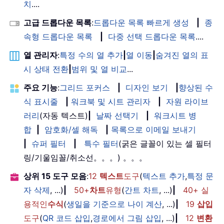
치
....
고급 드롭다운 목록
:
드롭다운 목록 빠르게 생성
|
종
속형 드롭다운 목록
|
다중 선택 드롭다운 목록
....
열 관리자
:
특정 수의 열 추가
|
열 이동
|
숨겨진 열의 표
시 상태 전환
|
범위 및 열 비교
...
주요 기능
:
그리드 포커스
|
디자인 보기
|
향상된 수
식 표시줄
|
워크북 및 시트 관리자
|
자원 라이브
러리
(자동 텍스트)
|
날짜 선택기
|
워크시트 병
합
|
암호화/셀 해독
|
목록으로 이메일 보내기
|
슈퍼 필터
|
특수 필터
(굵은 글꼴이 있는 셀 필터
링/기울임꼴/취소선。。。) 。。。
상위 15 도구 모음
:
12
텍스트
도구
(
텍스트 추가
,
특정 문
자 삭제
, ...)
|
50+
차트
유형
(
간트 차트
, ...)
|
40+ 실
용적인
수식
(
생일을 기준으로 나이 계산
, ...)
|
19
삽입
도구
(
QR 코드 삽입
,
경로에서 그림 삽입
, ...)
|
12
변환