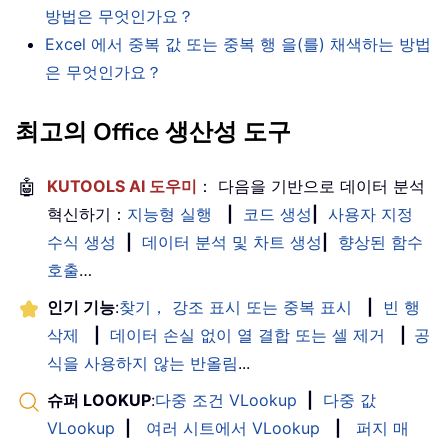
방법은 무엇인가요？
Excel 에서 중복 값 또는 중복 행 을(를) 채색하는 방법
은 무엇인가요？
최고의 Office 생산성 도구
🤖
KUTOOLS AI 도우미
： 다음을 기반으로 데이터 분석
혁신하기：
지능형 실행
|
코드 생성
|
사용자 지정
수식 생성
|
데이터 분석 및 차트 생성
|
향상된 함수
호출
…
인기 기능
:
찾기， 강조 표시 또는 중복 표시
|
빈 행
삭제
|
데이터 손실 없이 열 결합 또는 셀 제거
|
공
식을 사용하지 않는 반올림
...
슈퍼 LOOKUP
:
다중 조건 VLookup
|
다중 값
VLookup
|
여러 시트에서 VLookup
|
퍼지 매