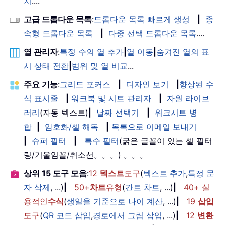
치
....
고급 드롭다운 목록
:
드롭다운 목록 빠르게 생성
|
종
속형 드롭다운 목록
|
다중 선택 드롭다운 목록
....
열 관리자
:
특정 수의 열 추가
|
열 이동
|
숨겨진 열의 표
시 상태 전환
|
범위 및 열 비교
...
주요 기능
:
그리드 포커스
|
디자인 보기
|
향상된 수
식 표시줄
|
워크북 및 시트 관리자
|
자원 라이브
러리
(자동 텍스트)
|
날짜 선택기
|
워크시트 병
합
|
암호화/셀 해독
|
목록으로 이메일 보내기
|
슈퍼 필터
|
특수 필터
(굵은 글꼴이 있는 셀 필터
링/기울임꼴/취소선。。。) 。。。
상위 15 도구 모음
:
12
텍스트
도구
(
텍스트 추가
,
특정 문
자 삭제
, ...)
|
50+
차트
유형
(
간트 차트
, ...)
|
40+ 실
용적인
수식
(
생일을 기준으로 나이 계산
, ...)
|
19
삽입
도구
(
QR 코드 삽입
,
경로에서 그림 삽입
, ...)
|
12
변환