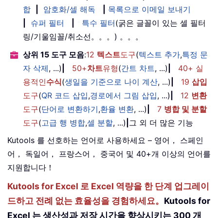
합
|
암호화/셀 해독
|
목록으로 이메일 보내기
|
슈퍼 필터
|
특수 필터
(굵은 글꼴이 있는 셀 필터
링/기울임꼴/취소선。。。) 。。。
상위 15 도구 모음
:
12
텍스트
도구
(
텍스트 추가
,
특정 문
자 삭제
, ...)
|
50+
차트
유형
(
간트 차트
, ...)
|
40+ 실
용적인
수식
(
생일을 기준으로 나이 계산
, ...)
|
19
삽입
도구
(
QR 코드 삽입
,
경로에서 그림 삽입
, ...)
|
12
변환
도구
(
단어로 변환하기
,
환율 변환
, ...)
|
7
병합 및 분할
도구
(
고급 행 병합
,
셀 분할
, ...)
|
그 외 더 많은 기능
Kutools 를 선호하는 언어로 사용하세요 – 영어， 스페인
어， 독일어， 프랑스어， 중국어 및 40+개 이상의 언어를
지원합니다！
Kutools for Excel 로 Excel 역량을 한 단계 업그레이
드하고 전례 없는 효율성을 경험하세요。
Kutools for
Excel 는 생산성과 저장 시간을 향상시키는 300 개