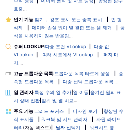
수식 생성
|
데이터 분석 및 차트 생성
|
향상된 함수
호출
…
인기 기능
:
찾기， 강조 표시 또는 중복 표시
|
빈 행
삭제
|
데이터 손실 없이 열 결합 또는 셀 제거
|
공
식을 사용하지 않는 반올림
...
슈퍼 LOOKUP
:
다중 조건 VLookup
|
다중 값
VLookup
|
여러 시트에서 VLookup
|
퍼지 매
치
....
고급 드롭다운 목록
:
드롭다운 목록 빠르게 생성
|
종
속형 드롭다운 목록
|
다중 선택 드롭다운 목록
....
열 관리자
:
특정 수의 열 추가
|
열 이동
|
숨겨진 열의 표
시 상태 전환
|
범위 및 열 비교
...
주요 기능
:
그리드 포커스
|
디자인 보기
|
향상된 수
식 표시줄
|
워크북 및 시트 관리자
|
자원 라이브
러리
(자동 텍스트)
|
날짜 선택기
|
워크시트 병