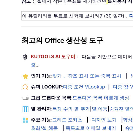
참고
： 셀에서 작은따옴표를 제거하려면
‘
를
사용자 지
이 유틸리티를 무료로 체험해 보시려면(30 일간)，
최고의 Office 생산성 도구
🤖
KUTOOLS AI 도우미
： 다음을 기반으로 데이터
출
…
인기 기능
:
찾기， 강조 표시 또는 중복 표시
|
슈퍼 LOOKUP
:
다중 조건 VLookup
|
다중 값 V
고급 드롭다운 목록
:
드롭다운 목록 빠르게 생성
열 관리자
:
특정 수의 열 추가
|
열 이동
|
숨겨진 열의
주요 기능
:
그리드 포커스
|
디자인 보기
|
향상
호화/셀 해독
|
목록으로 이메일 보내기
|
슈