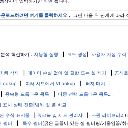
정
상자에 입력하기만 하면 됩니다。
다운로드하려면 여기를 클릭하세요
， 그런 다음 위 단계에 따라
 분석 혁신하기：
지능형 실행
|
코드 생성
|
사용자 지정 수식
빈 행 삭제
|
데이터 손실 없이 열 결합 또는 셀 제거
|
공식을
Lookup
|
여러 시트에서 VLookup
|
퍼지 매치
....
|
종속형 드롭다운 목록
|
다중 선택 드롭다운 목록
....
 표시 상태 전환
|
범위 및 열 비교
...
된 수식 표시줄
|
워크북 및 시트 관리자
|
자원 라이브러리
퍼 필터
|
특수 필터
(굵은 글꼴이 있는 셀 필터링/기울임꼴/