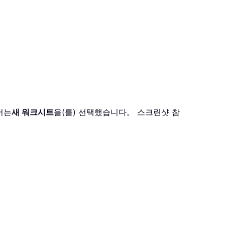
서는
새 워크시트
을(를) 선택했습니다。 스크린샷 참