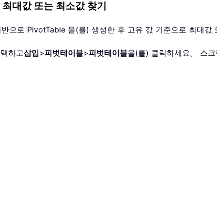
 최대값 또는 최소값 찾기
반으로 PivotTable 을(를) 생성한 후 고유 값 기준으로 최대
선택하고
삽입
>
피벗테이블
>
피벗테이블
을(를) 클릭하세요。 스