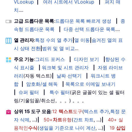
VLookup
|
여러 시트에서 VLookup
|
퍼지 매
치
....
고급 드롭다운 목록
:
드롭다운 목록 빠르게 생성
|
종
속형 드롭다운 목록
|
다중 선택 드롭다운 목록
....
열 관리자
:
특정 수의 열 추가
|
열 이동
|
숨겨진 열의 표
시 상태 전환
|
범위 및 열 비교
...
주요 기능
:
그리드 포커스
|
디자인 보기
|
향상된 수
식 표시줄
|
워크북 및 시트 관리자
|
자원 라이브
러리
(자동 텍스트)
|
날짜 선택기
|
워크시트 병
합
|
암호화/셀 해독
|
목록으로 이메일 보내기
|
슈퍼 필터
|
특수 필터
(굵은 글꼴이 있는 셀 필터
링/기울임꼴/취소선。。。) 。。。
상위 15 도구 모음
:
12
텍스트
도구
(
텍스트 추가
,
특정 문
자 삭제
, ...)
|
50+
차트
유형
(
간트 차트
, ...)
|
40+ 실
용적인
수식
(
생일을 기준으로 나이 계산
, ...)
|
19
삽입