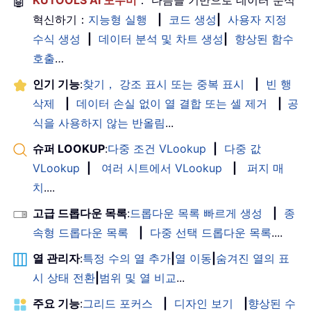
🤖
KUTOOLS AI 도우미
： 다음을 기반으로 데이터 분석
혁신하기：
지능형 실행
|
코드 생성
|
사용자 지정
수식 생성
|
데이터 분석 및 차트 생성
|
향상된 함수
호출
…
인기 기능
:
찾기， 강조 표시 또는 중복 표시
|
빈 행
삭제
|
데이터 손실 없이 열 결합 또는 셀 제거
|
공
식을 사용하지 않는 반올림
...
슈퍼 LOOKUP
:
다중 조건 VLookup
|
다중 값
VLookup
|
여러 시트에서 VLookup
|
퍼지 매
치
....
고급 드롭다운 목록
:
드롭다운 목록 빠르게 생성
|
종
속형 드롭다운 목록
|
다중 선택 드롭다운 목록
....
열 관리자
:
특정 수의 열 추가
|
열 이동
|
숨겨진 열의 표
시 상태 전환
|
범위 및 열 비교
...
주요 기능
:
그리드 포커스
|
디자인 보기
|
향상된 수