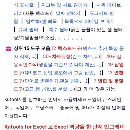
식 표시줄
|
워크북 및 시트 관리자
|
자원 라이브
러리
(자동 텍스트)
|
날짜 선택기
|
워크시트 병
합
|
암호화/셀 해독
|
목록으로 이메일 보내기
|
슈퍼 필터
|
특수 필터
(굵은 글꼴이 있는 셀 필터
링/기울임꼴/취소선。。。) 。。。
상위 15 도구 모음
:
12
텍스트
도구
(
텍스트 추가
,
특정 문
자 삭제
, ...)
|
50+
차트
유형
(
간트 차트
, ...)
|
40+ 실
용적인
수식
(
생일을 기준으로 나이 계산
, ...)
|
19
삽입
도구
(
QR 코드 삽입
,
경로에서 그림 삽입
, ...)
|
12
변환
도구
(
단어로 변환하기
,
환율 변환
, ...)
|
7
병합 및 분할
도구
(
고급 행 병합
,
셀 분할
, ...)
|
그 외 더 많은 기능
Kutools 를 선호하는 언어로 사용하세요 – 영어， 스페인
어， 독일어， 프랑스어， 중국어 및 40+개 이상의 언어를
지원합니다！
Kutools for Excel 로 Excel 역량을 한 단계 업그레이