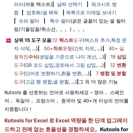
러리
(자동 텍스트)
|
날짜 선택기
|
워크시트 병
합
|
암호화/셀 해독
|
목록으로 이메일 보내기
|
슈퍼 필터
|
특수 필터
(굵은 글꼴이 있는 셀 필터
링/기울임꼴/취소선。。。) 。。。
상위 15 도구 모음
:
12
텍스트
도구
(
텍스트 추가
,
특정 문
자 삭제
, ...)
|
50+
차트
유형
(
간트 차트
, ...)
|
40+ 실
용적인
수식
(
생일을 기준으로 나이 계산
, ...)
|
19
삽입
도구
(
QR 코드 삽입
,
경로에서 그림 삽입
, ...)
|
12
변환
도구
(
단어로 변환하기
,
환율 변환
, ...)
|
7
병합 및 분할
도구
(
고급 행 병합
,
셀 분할
, ...)
|
그 외 더 많은 기능
Kutools 를 선호하는 언어로 사용하세요 – 영어， 스페인
어， 독일어， 프랑스어， 중국어 및 40+개 이상의 언어를
지원합니다！
Kutools for Excel 로 Excel 역량을 한 단계 업그레이
드하고 전례 없는 효율성을 경험하세요。
Kutools for