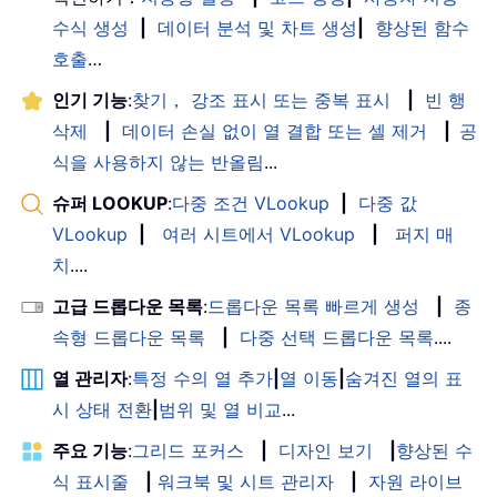
수식 생성
|
데이터 분석 및 차트 생성
|
향상된 함수
호출
…
인기 기능
:
찾기， 강조 표시 또는 중복 표시
|
빈 행
삭제
|
데이터 손실 없이 열 결합 또는 셀 제거
|
공
식을 사용하지 않는 반올림
...
슈퍼 LOOKUP
:
다중 조건 VLookup
|
다중 값
VLookup
|
여러 시트에서 VLookup
|
퍼지 매
치
....
고급 드롭다운 목록
:
드롭다운 목록 빠르게 생성
|
종
속형 드롭다운 목록
|
다중 선택 드롭다운 목록
....
열 관리자
:
특정 수의 열 추가
|
열 이동
|
숨겨진 열의 표
시 상태 전환
|
범위 및 열 비교
...
주요 기능
:
그리드 포커스
|
디자인 보기
|
향상된 수
식 표시줄
|
워크북 및 시트 관리자
|
자원 라이브