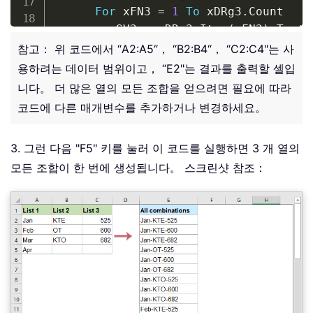
For
 xFN3 
=
1
To
 xDRg3
.
Count

        xSV3 
=
 xDRg3
.
Item
(
xFN3
)
.
Text

        xRg
.
Value 
=
 xSV1 
&
 xStr 
&
 xSV
참고： 위 코드에서 “A2:A5“， “B2:B4“， “C2:C4"는 사
Set
 xRg 
=
 xRg
.
Offset
(
1
,
0
)
용하려는 데이터 범위이고， “E2"는 결과를 출력할 셀입
Next
니다。 더 많은 열의 모든 조합을 얻으려면 필요에 따라
Next
코드에 다른 매개변수를 추가하거나 변경하세요。
Next
End
Sub
3. 그런 다음 "F5" 키를 눌러 이 코드를 실행하면 3 개 열의
모든 조합이 한 번에 생성됩니다。 스크린샷 참조：