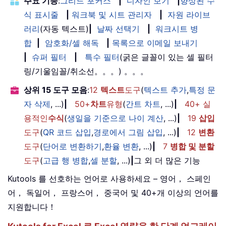
주요 기능
:
그리드 포커스
|
디자인 보기
|
향상된 수
식 표시줄
|
워크북 및 시트 관리자
|
자원 라이브
러리
(자동 텍스트)
|
날짜 선택기
|
워크시트 병
합
|
암호화/셀 해독
|
목록으로 이메일 보내기
|
슈퍼 필터
|
특수 필터
(굵은 글꼴이 있는 셀 필터
링/기울임꼴/취소선。。。) 。。。
상위 15 도구 모음
:
12
텍스트
도구
(
텍스트 추가
,
특정 문
자 삭제
, ...)
|
50+
차트
유형
(
간트 차트
, ...)
|
40+ 실
용적인
수식
(
생일을 기준으로 나이 계산
, ...)
|
19
삽입
도구
(
QR 코드 삽입
,
경로에서 그림 삽입
, ...)
|
12
변환
도구
(
단어로 변환하기
,
환율 변환
, ...)
|
7
병합 및 분할
도구
(
고급 행 병합
,
셀 분할
, ...)
|
그 외 더 많은 기능
Kutools 를 선호하는 언어로 사용하세요 – 영어， 스페인
어， 독일어， 프랑스어， 중국어 및 40+개 이상의 언어를
지원합니다！