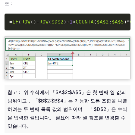
조：
Copy
=
IF
(
ROW
(
)
-
ROW
(
$D$2
)
+
1
>
COUNTA
(
$A$2
:
$A$5
)
*
C
참고： 위 수식에서 「$A$2:$A$5」은 첫 번째 열 값의
범위이고， 「$B$2:$B$4」는 가능한 모든 조합을 나열
하려는 두 번째 목록 값의 범위이며， 「$D$2」은 수식
을 입력한 셀입니다。 필요에 따라 셀 참조를 변경할 수
있습니다。