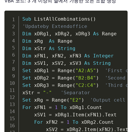
VBA 코드: 3 개 이상의 열에서 가능한 모든 조합 생성
Copy
Sub
 ListAllCombinations
(
)
'Updateby Extendoffice
Dim
 xDRg1
,
 xDRg2
,
 xDRg3 
As
Dim
 xRg  
As
Dim
 xStr 
As
String
Dim
 xFN1
,
 xFN2
,
 xFN3 
As
Integer
Dim
 xSV1
,
 xSV2
,
 xSV3 
As
String
Set
 xDRg1 
=
 Range
(
"A2:A5"
)
'First co
Set
 xDRg2 
=
 Range
(
"B2:B4"
)
'Second c
Set
 xDRg3 
=
 Range
(
"C2:C4"
)
'Third co
xStr 
=
"-"
'Separator
Set
 xRg 
=
 Range
(
"E2"
)
'Output cell
For
 xFN1 
=
1
To
 xDRg1
.
Count

    xSV1 
=
 xDRg1
.
Item
(
xFN1
)
.
Text

For
 xFN2 
=
1
To
 xDRg2
.
Count

        xSV2 
=
 xDRg2
.
Item
(
xFN2
)
.
Text
