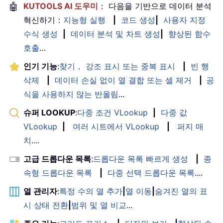
🤖
KUTOOLS AI 도우미
： 다음을 기반으로 데이터 분석
혁신하기：
지능형 실행
|
코드 생성
|
사용자 지정
수식 생성
|
데이터 분석 및 차트 생성
|
향상된 함수
호출
…
인기 기능
:
찾기， 강조 표시 또는 중복 표시
|
빈 행
삭제
|
데이터 손실 없이 열 결합 또는 셀 제거
|
공
식을 사용하지 않는 반올림
...
슈퍼 LOOKUP
:
다중 조건 VLookup
|
다중 값
VLookup
|
여러 시트에서 VLookup
|
퍼지 매
치
....
고급 드롭다운 목록
:
드롭다운 목록 빠르게 생성
|
종
속형 드롭다운 목록
|
다중 선택 드롭다운 목록
....
열 관리자
:
특정 수의 열 추가
|
열 이동
|
숨겨진 열의 표
시 상태 전환
|
범위 및 열 비교
...