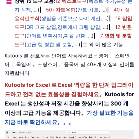
상위 15 도구 모음
:
12
텍스트
도구
(
텍스트 추가
,
특정 문
자 삭제
, ...)
|
50+
차트
유형
(
간트 차트
, ...)
|
40+ 실
용적인
수식
(
생일을 기준으로 나이 계산
, ...)
|
19
삽입
도구
(
QR 코드 삽입
,
경로에서 그림 삽입
, ...)
|
12
변환
도구
(
단어로 변환하기
,
환율 변환
, ...)
|
7
병합 및 분할
도구
(
고급 행 병합
,
셀 분할
, ...)
|
그 외 더 많은 기능
Kutools 를 선호하는 언어로 사용하세요 – 영어， 스페인
어， 독일어， 프랑스어， 중국어 및 40+개 이상의 언어를
지원합니다！
Kutools for Excel 로 Excel 역량을 한 단계 업그레이
드하고 전례 없는 효율성을 경험하세요。
Kutools for
Excel 는 생산성과 저장 시간을 향상시키는 300 개
이상의 고급 기능을 제공합니다。
가장 필요한 기능을
지금 바로 확인하세요。。。