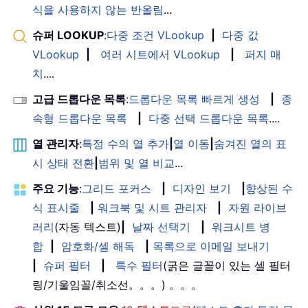
식을 사용하지 않는 반올림
...
슈퍼 LOOKUP
:
다중 조건 VLookup
|
다중 값
VLookup
|
여러 시트에서 VLookup
|
퍼지 매
치
....
고급 드롭다운 목록
:
드롭다운 목록 빠르게 생성
|
종
속형 드롭다운 목록
|
다중 선택 드롭다운 목록
....
열 관리자
:
특정 수의 열 추가
|
열 이동
|
숨겨진 열의 표
시 상태 전환
|
범위 및 열 비교
...
주요 기능
:
그리드 포커스
|
디자인 보기
|
향상된 수
식 표시줄
|
워크북 및 시트 관리자
|
자원 라이브
러리
(자동 텍스트)
|
날짜 선택기
|
워크시트 병
합
|
암호화/셀 해독
|
목록으로 이메일 보내기
|
슈퍼 필터
|
특수 필터
(굵은 글꼴이 있는 셀 필터
링/기울임꼴/취소선。。。) 。。。