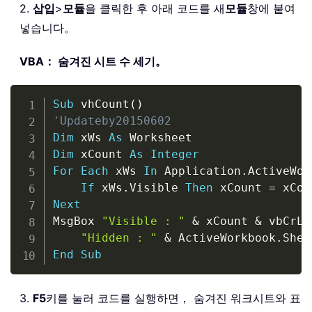
2.
삽입
>
모듈
을 클릭한 후 아래 코드를 새
모듈
창에 붙여
넣습니다。
VBA： 숨겨진 시트 수 세기。
Copy
Sub
 vhCount
(
)
'Updateby20150602
Dim
 xWs 
As
Dim
 xCount 
As
Integer
For
Each
 xWs 
In
 Application
.
ActiveWor
If
 xWs
.
Visible 
Then
 xCount 
=
 xCou
Next
MsgBox 
"Visible : "
&
 xCount 
&
 vbCrLf
"Hidden : "
&
 ActiveWorkbook
.
Shee
End
Sub
3.
F5
키를 눌러 코드를 실행하면， 숨겨진 워크시트와 표