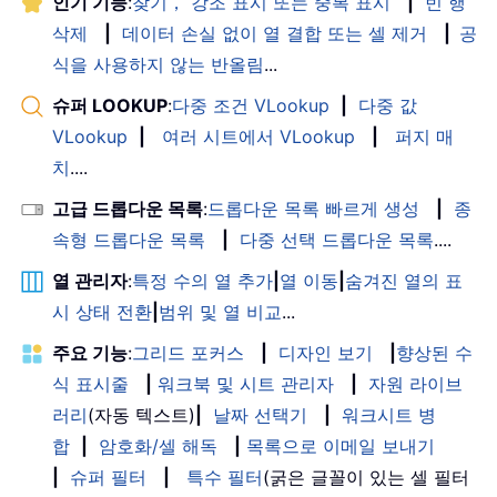
인기 기능
:
찾기， 강조 표시 또는 중복 표시
|
빈 행
삭제
|
데이터 손실 없이 열 결합 또는 셀 제거
|
공
식을 사용하지 않는 반올림
...
슈퍼 LOOKUP
:
다중 조건 VLookup
|
다중 값
VLookup
|
여러 시트에서 VLookup
|
퍼지 매
치
....
고급 드롭다운 목록
:
드롭다운 목록 빠르게 생성
|
종
속형 드롭다운 목록
|
다중 선택 드롭다운 목록
....
열 관리자
:
특정 수의 열 추가
|
열 이동
|
숨겨진 열의 표
시 상태 전환
|
범위 및 열 비교
...
주요 기능
:
그리드 포커스
|
디자인 보기
|
향상된 수
식 표시줄
|
워크북 및 시트 관리자
|
자원 라이브
러리
(자동 텍스트)
|
날짜 선택기
|
워크시트 병
합
|
암호화/셀 해독
|
목록으로 이메일 보내기
|
슈퍼 필터
|
특수 필터
(굵은 글꼴이 있는 셀 필터