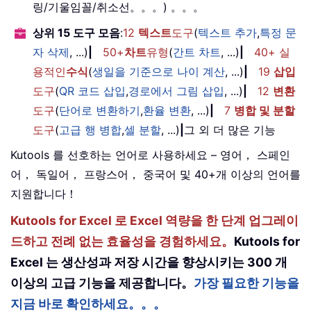
링/기울임꼴/취소선。。。) 。。。
상위 15 도구 모음
:
12
텍스트
도구
(
텍스트 추가
,
특정 문
자 삭제
, ...)
|
50+
차트
유형
(
간트 차트
, ...)
|
40+ 실
용적인
수식
(
생일을 기준으로 나이 계산
, ...)
|
19
삽입
도구
(
QR 코드 삽입
,
경로에서 그림 삽입
, ...)
|
12
변환
도구
(
단어로 변환하기
,
환율 변환
, ...)
|
7
병합 및 분할
도구
(
고급 행 병합
,
셀 분할
, ...)
|
그 외 더 많은 기능
Kutools 를 선호하는 언어로 사용하세요 – 영어， 스페인
어， 독일어， 프랑스어， 중국어 및 40+개 이상의 언어를
지원합니다！
Kutools for Excel 로 Excel 역량을 한 단계 업그레이
드하고 전례 없는 효율성을 경험하세요。
Kutools for
Excel 는 생산성과 저장 시간을 향상시키는 300 개
이상의 고급 기능을 제공합니다。
가장 필요한 기능을
지금 바로 확인하세요。。。