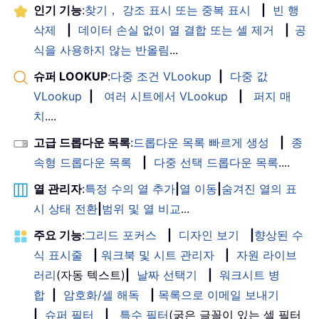
인기 기능
:
찾기， 강조 표시 또는 중복 표시
|
빈 행
삭제
|
데이터 손실 없이 열 결합 또는 셀 제거
|
공
식을 사용하지 않는 반올림
...
슈퍼 LOOKUP
:
다중 조건 VLookup
|
다중 값
VLookup
|
여러 시트에서 VLookup
|
퍼지 매
치
....
고급 드롭다운 목록
:
드롭다운 목록 빠르게 생성
|
종
속형 드롭다운 목록
|
다중 선택 드롭다운 목록
....
열 관리자
:
특정 수의 열 추가
|
열 이동
|
숨겨진 열의 표
시 상태 전환
|
범위 및 열 비교
...
주요 기능
:
그리드 포커스
|
디자인 보기
|
향상된 수
식 표시줄
|
워크북 및 시트 관리자
|
자원 라이브
러리
(자동 텍스트)
|
날짜 선택기
|
워크시트 병
합
|
암호화/셀 해독
|
목록으로 이메일 보내기
|
슈퍼 필터
|
특수 필터
(굵은 글꼴이 있는 셀 필터