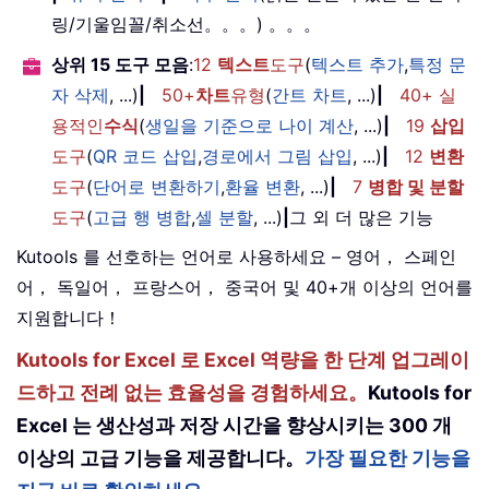
링/기울임꼴/취소선。。。) 。。。
상위 15 도구 모음
:
12
텍스트
도구
(
텍스트 추가
,
특정 문
자 삭제
, ...)
|
50+
차트
유형
(
간트 차트
, ...)
|
40+ 실
용적인
수식
(
생일을 기준으로 나이 계산
, ...)
|
19
삽입
도구
(
QR 코드 삽입
,
경로에서 그림 삽입
, ...)
|
12
변환
도구
(
단어로 변환하기
,
환율 변환
, ...)
|
7
병합 및 분할
도구
(
고급 행 병합
,
셀 분할
, ...)
|
그 외 더 많은 기능
Kutools 를 선호하는 언어로 사용하세요 – 영어， 스페인
어， 독일어， 프랑스어， 중국어 및 40+개 이상의 언어를
지원합니다！
Kutools for Excel 로 Excel 역량을 한 단계 업그레이
드하고 전례 없는 효율성을 경험하세요。
Kutools for
Excel 는 생산성과 저장 시간을 향상시키는 300 개
이상의 고급 기능을 제공합니다。
가장 필요한 기능을