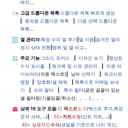
매치
....
고급 드롭다운 목록
:
드롭다운 목록 빠르게 생성
|
종속형 드롭다운 목록
|
다중 선택 드롭다운
목록
....
열 관리자
:
특정 수의 열 추가
|
열 이동
|
숨겨진 열의
표시 상태 전환
|
범위 및 열 비교
...
주요 기능
:
그리드 포커스
|
디자인 보기
|
향상된
수식 표시줄
|
워크북 및 시트 관리자
|
자원 라
이브러리
(자동 텍스트)
|
날짜 선택기
|
워크시트
병합
|
암호화/셀 해독
|
목록으로 이메일 보내
기
|
슈퍼 필터
|
특수 필터
(굵은 글꼴이 있는
셀 필터링/기울임꼴/취소선。。。) 。。。
상위 15 도구 모음
:
12
텍스트
도구
(
텍스트 추가
,
특정
문자 삭제
, ...)
|
50+
차트
유형
(
간트 차트
, ...)
|
40+ 실용적인
수식
(
생일을 기준으로 나이 계산
,