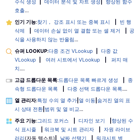
수식 생성
|
데이터 분석 및 차트 생성
|
향상된 함수
호출
…
인기 기능
:
찾기， 강조 표시 또는 중복 표시
|
빈 행
삭제
|
데이터 손실 없이 열 결합 또는 셀 제거
|
공
식을 사용하지 않는 반올림
...
슈퍼 LOOKUP
:
다중 조건 VLookup
|
다중 값
VLookup
|
여러 시트에서 VLookup
|
퍼지 매
치
....
고급 드롭다운 목록
:
드롭다운 목록 빠르게 생성
|
종
속형 드롭다운 목록
|
다중 선택 드롭다운 목록
....
열 관리자
:
특정 수의 열 추가
|
열 이동
|
숨겨진 열의 표
시 상태 전환
|
범위 및 열 비교
...
주요 기능
:
그리드 포커스
|
디자인 보기
|
향상된 수
식 표시줄
|
워크북 및 시트 관리자
|
자원 라이브
러리
(자동 텍스트)
|
날짜 선택기
|
워크시트 병