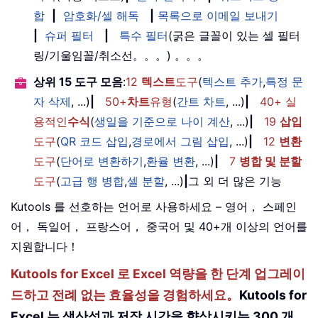
합
|
암호화/셀 해독
|
목록으로 이메일 보내기
|
슈퍼 필터
|
특수 필터
(굵은 글꼴이 있는 셀 필터
링/기울임꼴/취소선。。。) 。。。
상위 15 도구 모음
:
12
텍스트
도구
(
텍스트 추가
,
특정 문
자 삭제
, ...)
|
50+
차트
유형
(
간트 차트
, ...)
|
40+ 실
용적인
수식
(
생일을 기준으로 나이 계산
, ...)
|
19
삽입
도구
(
QR 코드 삽입
,
경로에서 그림 삽입
, ...)
|
12
변환
도구
(
단어로 변환하기
,
환율 변환
, ...)
|
7
병합 및 분할
도구
(
고급 행 병합
,
셀 분할
, ...)
|
그 외 더 많은 기능
Kutools 를 선호하는 언어로 사용하세요 – 영어， 스페인
어， 독일어， 프랑스어， 중국어 및 40+개 이상의 언어를
지원합니다！
Kutools for Excel 로 Excel 역량을 한 단계 업그레이
드하고 전례 없는 효율성을 경험하세요。
Kutools for
Excel 는 생산성과 저장 시간을 향상시키는 300 개