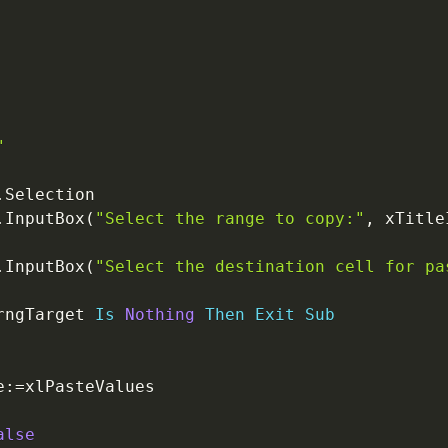
"
.
Selection

.
InputBox
(
"Select the range to copy:"
,
 xTitle
.
InputBox
(
"Select the destination cell for pa
rngTarget 
Is
Nothing
Then
Exit
Sub
e
:
=
xlPasteValues

alse