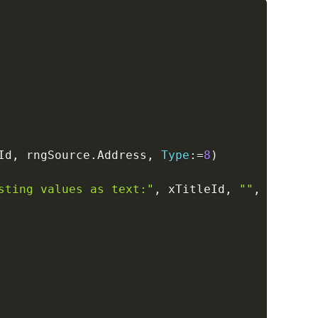
Copy
Id
,
 rngSource
.
Address
,
Type
:
=
8
)
sting values as text:"
,
 xTitleId
,
""
,
Type
:
=
8