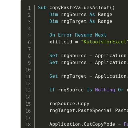
Sub
 CopyPasteValuesAsText
(
)
Dim
 rngSource 
As
 Range

Dim
 rngTarget 
As
 Range

On
Error
Resume
Next
    xTitleId 
=
"KutoolsforExcel
Set
 rngSource 
=
 Application
Set
 rngSource 
=
 Application
Set
 rngTarget 
=
 Application
If
 rngSource 
Is
Nothing
Or
 
    rngSource
.
Copy

    rngTarget
.
PasteSpecial Past
    Application
.
CutCopyMode 
=
F