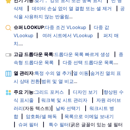
인기 기능
:
찾기， 강조 표시 또는 중복 표시
|
빈 행
삭제
|
데이터 손실 없이 열 결합 또는 셀 제거
|
공
식을 사용하지 않는 반올림
...
슈퍼 LOOKUP
:
다중 조건 VLookup
|
다중 값
VLookup
|
여러 시트에서 VLookup
|
퍼지 매
치
....
고급 드롭다운 목록
:
드롭다운 목록 빠르게 생성
|
종
속형 드롭다운 목록
|
다중 선택 드롭다운 목록
....
열 관리자
:
특정 수의 열 추가
|
열 이동
|
숨겨진 열의 표
시 상태 전환
|
범위 및 열 비교
...
주요 기능
:
그리드 포커스
|
디자인 보기
|
향상된 수
식 표시줄
|
워크북 및 시트 관리자
|
자원 라이브
러리
(자동 텍스트)
|
날짜 선택기
|
워크시트 병
합
|
암호화/셀 해독
|
목록으로 이메일 보내기
|
슈퍼 필터
|
특수 필터
(굵은 글꼴이 있는 셀 필터