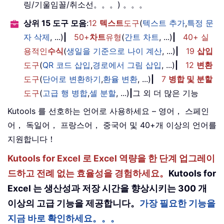
링/기울임꼴/취소선。。。) 。。。
상위 15 도구 모음
:
12
텍스트
도구
(
텍스트 추가
,
특정 문
자 삭제
, ...)
|
50+
차트
유형
(
간트 차트
, ...)
|
40+ 실
용적인
수식
(
생일을 기준으로 나이 계산
, ...)
|
19
삽입
도구
(
QR 코드 삽입
,
경로에서 그림 삽입
, ...)
|
12
변환
도구
(
단어로 변환하기
,
환율 변환
, ...)
|
7
병합 및 분할
도구
(
고급 행 병합
,
셀 분할
, ...)
|
그 외 더 많은 기능
Kutools 를 선호하는 언어로 사용하세요 – 영어， 스페인
어， 독일어， 프랑스어， 중국어 및 40+개 이상의 언어를
지원합니다！
Kutools for Excel 로 Excel 역량을 한 단계 업그레이
드하고 전례 없는 효율성을 경험하세요。
Kutools for
Excel 는 생산성과 저장 시간을 향상시키는 300 개
이상의 고급 기능을 제공합니다。
가장 필요한 기능을
지금 바로 확인하세요。。。