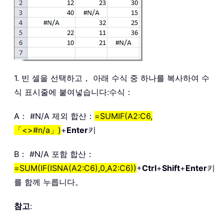
1. 빈 셀을 선택하고， 아래 수식 중 하나를 복사하여 수
식 표시줄에 붙여넣습니다:수식：
A： #N/A 제외 합산：
=SUMIF(A2:C6,
「<>#n/a」)
+
Enter
키
B： #N/A 포함 합산：
=SUM(IF(ISNA(A2:C6),0,A2:C6))
+
Ctrl
+
Shift
+
Enter
키
를 함께 누릅니다。
참고
: