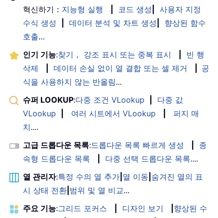
혁신하기：
지능형 실행
|
코드 생성
|
사용자 지정
수식 생성
|
데이터 분석 및 차트 생성
|
향상된 함수
호출
…
인기 기능
:
찾기， 강조 표시 또는 중복 표시
|
빈 행
삭제
|
데이터 손실 없이 열 결합 또는 셀 제거
|
공
식을 사용하지 않는 반올림
...
슈퍼 LOOKUP
:
다중 조건 VLookup
|
다중 값
VLookup
|
여러 시트에서 VLookup
|
퍼지 매
치
....
고급 드롭다운 목록
:
드롭다운 목록 빠르게 생성
|
종
속형 드롭다운 목록
|
다중 선택 드롭다운 목록
....
열 관리자
:
특정 수의 열 추가
|
열 이동
|
숨겨진 열의 표
시 상태 전환
|
범위 및 열 비교
...
주요 기능
:
그리드 포커스
|
디자인 보기
|
향상된 수