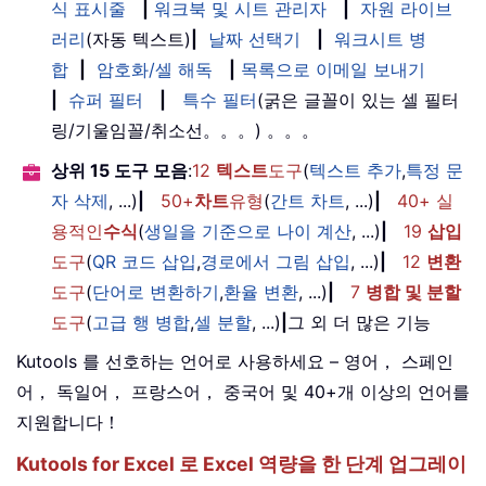
식 표시줄
|
워크북 및 시트 관리자
|
자원 라이브
러리
(자동 텍스트)
|
날짜 선택기
|
워크시트 병
합
|
암호화/셀 해독
|
목록으로 이메일 보내기
|
슈퍼 필터
|
특수 필터
(굵은 글꼴이 있는 셀 필터
링/기울임꼴/취소선。。。) 。。。
상위 15 도구 모음
:
12
텍스트
도구
(
텍스트 추가
,
특정 문
자 삭제
, ...)
|
50+
차트
유형
(
간트 차트
, ...)
|
40+ 실
용적인
수식
(
생일을 기준으로 나이 계산
, ...)
|
19
삽입
도구
(
QR 코드 삽입
,
경로에서 그림 삽입
, ...)
|
12
변환
도구
(
단어로 변환하기
,
환율 변환
, ...)
|
7
병합 및 분할
도구
(
고급 행 병합
,
셀 분할
, ...)
|
그 외 더 많은 기능
Kutools 를 선호하는 언어로 사용하세요 – 영어， 스페인
어， 독일어， 프랑스어， 중국어 및 40+개 이상의 언어를
지원합니다！
Kutools for Excel 로 Excel 역량을 한 단계 업그레이