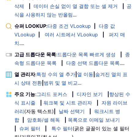
삭제
|
데이터 손실 없이 열 결합 또는 셀 제거
|
공
식을 사용하지 않는 반올림
...
슈퍼 LOOKUP
:
다중 조건 VLookup
|
다중 값
VLookup
|
여러 시트에서 VLookup
|
퍼지 매
치
....
고급 드롭다운 목록
:
드롭다운 목록 빠르게 생성
|
종
속형 드롭다운 목록
|
다중 선택 드롭다운 목록
....
열 관리자
:
특정 수의 열 추가
|
열 이동
|
숨겨진 열의 표
시 상태 전환
|
범위 및 열 비교
...
주요 기능
:
그리드 포커스
|
디자인 보기
|
향상된 수
식 표시줄
|
워크북 및 시트 관리자
|
자원 라이브
러리
(자동 텍스트)
|
날짜 선택기
|
워크시트 병
합
|
암호화/셀 해독
|
목록으로 이메일 보내기
|
슈퍼 필터
|
특수 필터
(굵은 글꼴이 있는 셀 필터
링/기울임꼴/취소선。。。) 。。。