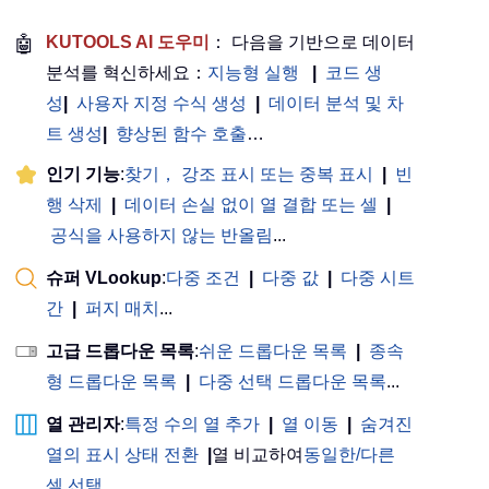
🤖
KUTOOLS AI 도우미
： 다음을 기반으로 데이터
분석를 혁신하세요：
지능형 실행
|
코드 생
성
|
사용자 지정 수식 생성
|
데이터 분석 및 차
트 생성
|
향상된 함수 호출
…
인기 기능
:
찾기， 강조 표시 또는 중복 표시
|
빈
행 삭제
|
데이터 손실 없이 열 결합 또는 셀
|
공식을 사용하지 않는 반올림
...
슈퍼 VLookup
:
다중 조건
|
다중 값
|
다중 시트
간
|
퍼지 매치
...
고급 드롭다운 목록
:
쉬운 드롭다운 목록
|
종속
형 드롭다운 목록
|
다중 선택 드롭다운 목록
...
열 관리자
:
특정 수의 열 추가
|
열 이동
|
숨겨진
열의 표시 상태 전환
|
열 비교하여
동일한/다른
셀 선택
...