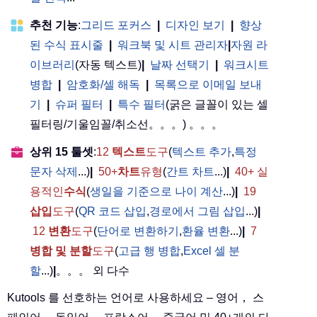
추천 기능
:
그리드 포커스
|
디자인 보기
|
향상
된 수식 표시줄
|
워크북 및 시트 관리자
|
자원 라
이브러리
(자동 텍스트)
|
날짜 선택기
|
워크시트
병합
|
암호화/셀 해독
|
목록으로 이메일 보내
기
|
슈퍼 필터
|
특수 필터
(굵은 글꼴이 있는 셀
필터링/기울임꼴/취소선。。。) 。。。
상위 15 툴셋
:
12
텍스트
도구
(
텍스트 추가
,
특정
문자 삭제
...)
|
50+
차트
유형
(
간트 차트
...)
|
40+ 실
용적인
수식
(
생일을 기준으로 나이 계산
...)
|
19
삽입
도구
(
QR 코드 삽입
,
경로에서 그림 삽입
...)
|
12
변환
도구
(
단어로 변환하기
,
환율 변환
...)
|
7
병합 및 분할
도구
(
고급 행 병합
,
Excel 셀 분
할
...)
|
。。。 외 다수
Kutools 를 선호하는 언어로 사용하세요 – 영어， 스