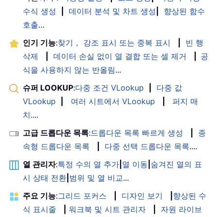
수식 생성
|
데이터 분석 및 차트 생성
|
향상된 함수
호출
…
인기 기능
:
찾기， 강조 표시 또는 중복 표시
|
빈 행
삭제
|
데이터 손실 없이 열 결합 또는 셀 제거
|
공
식을 사용하지 않는 반올림
...
슈퍼 LOOKUP
:
다중 조건 VLookup
|
다중 값
VLookup
|
여러 시트에서 VLookup
|
퍼지 매
치
....
고급 드롭다운 목록
:
드롭다운 목록 빠르게 생성
|
종
속형 드롭다운 목록
|
다중 선택 드롭다운 목록
....
열 관리자
:
특정 수의 열 추가
|
열 이동
|
숨겨진 열의 표
시 상태 전환
|
범위 및 열 비교
...
주요 기능
:
그리드 포커스
|
디자인 보기
|
향상된 수
식 표시줄
|
워크북 및 시트 관리자
|
자원 라이브