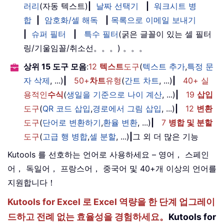
러리
(자동 텍스트)
|
날짜 선택기
|
워크시트 병
합
|
암호화/셀 해독
|
목록으로 이메일 보내기
|
슈퍼 필터
|
특수 필터
(굵은 글꼴이 있는 셀 필터
링/기울임꼴/취소선。。。) 。。。
상위 15 도구 모음
:
12
텍스트
도구
(
텍스트 추가
,
특정 문
자 삭제
, ...)
|
50+
차트
유형
(
간트 차트
, ...)
|
40+ 실
용적인
수식
(
생일을 기준으로 나이 계산
, ...)
|
19
삽입
도구
(
QR 코드 삽입
,
경로에서 그림 삽입
, ...)
|
12
변환
도구
(
단어로 변환하기
,
환율 변환
, ...)
|
7
병합 및 분할
도구
(
고급 행 병합
,
셀 분할
, ...)
|
그 외 더 많은 기능
Kutools 를 선호하는 언어로 사용하세요 – 영어， 스페인
어， 독일어， 프랑스어， 중국어 및 40+개 이상의 언어를
지원합니다！
Kutools for Excel 로 Excel 역량을 한 단계 업그레이
드하고 전례 없는 효율성을 경험하세요。
Kutools for