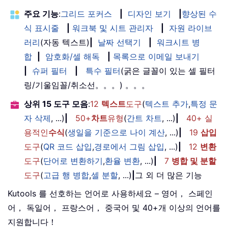
주요 기능
:
그리드 포커스
|
디자인 보기
|
향상된 수
식 표시줄
|
워크북 및 시트 관리자
|
자원 라이브
러리
(자동 텍스트)
|
날짜 선택기
|
워크시트 병
합
|
암호화/셀 해독
|
목록으로 이메일 보내기
|
슈퍼 필터
|
특수 필터
(굵은 글꼴이 있는 셀 필터
링/기울임꼴/취소선。。。) 。。。
상위 15 도구 모음
:
12
텍스트
도구
(
텍스트 추가
,
특정 문
자 삭제
, ...)
|
50+
차트
유형
(
간트 차트
, ...)
|
40+ 실
용적인
수식
(
생일을 기준으로 나이 계산
, ...)
|
19
삽입
도구
(
QR 코드 삽입
,
경로에서 그림 삽입
, ...)
|
12
변환
도구
(
단어로 변환하기
,
환율 변환
, ...)
|
7
병합 및 분할
도구
(
고급 행 병합
,
셀 분할
, ...)
|
그 외 더 많은 기능
Kutools 를 선호하는 언어로 사용하세요 – 영어， 스페인
어， 독일어， 프랑스어， 중국어 및 40+개 이상의 언어를
지원합니다！