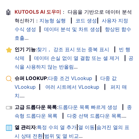
🤖
KUTOOLS AI 도우미
： 다음을 기반으로 데이터 분석
혁신하기：
지능형 실행
|
코드 생성
|
사용자 지정
수식 생성
|
데이터 분석 및 차트 생성
|
향상된 함수
호출
…
인기 기능
:
찾기， 강조 표시 또는 중복 표시
|
빈 행
삭제
|
데이터 손실 없이 열 결합 또는 셀 제거
|
공
식을 사용하지 않는 반올림
...
슈퍼 LOOKUP
:
다중 조건 VLookup
|
다중 값
VLookup
|
여러 시트에서 VLookup
|
퍼지 매
치
....
고급 드롭다운 목록
:
드롭다운 목록 빠르게 생성
|
종
속형 드롭다운 목록
|
다중 선택 드롭다운 목록
....
열 관리자
:
특정 수의 열 추가
|
열 이동
|
숨겨진 열의 표
시 상태 전환
|
범위 및 열 비교
...