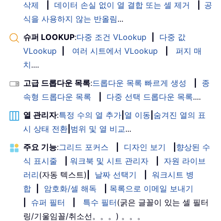
삭제
|
데이터 손실 없이 열 결합 또는 셀 제거
|
공
식을 사용하지 않는 반올림
...
슈퍼 LOOKUP
:
다중 조건 VLookup
|
다중 값
VLookup
|
여러 시트에서 VLookup
|
퍼지 매
치
....
고급 드롭다운 목록
:
드롭다운 목록 빠르게 생성
|
종
속형 드롭다운 목록
|
다중 선택 드롭다운 목록
....
열 관리자
:
특정 수의 열 추가
|
열 이동
|
숨겨진 열의 표
시 상태 전환
|
범위 및 열 비교
...
주요 기능
:
그리드 포커스
|
디자인 보기
|
향상된 수
식 표시줄
|
워크북 및 시트 관리자
|
자원 라이브
러리
(자동 텍스트)
|
날짜 선택기
|
워크시트 병
합
|
암호화/셀 해독
|
목록으로 이메일 보내기
|
슈퍼 필터
|
특수 필터
(굵은 글꼴이 있는 셀 필터
링/기울임꼴/취소선。。。) 。。。