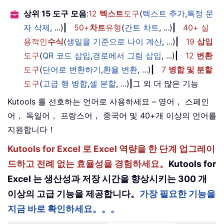
상위 15 도구 모음
:
12
텍스트
도구
(
텍스트 추가
,
특정 문
자 삭제
, ...)
|
50+
차트
유형
(
간트 차트
, ...)
|
40+ 실
용적인
수식
(
생일을 기준으로 나이 계산
, ...)
|
19
삽입
도구
(
QR 코드 삽입
,
경로에서 그림 삽입
, ...)
|
12
변환
도구
(
단어로 변환하기
,
환율 변환
, ...)
|
7
병합 및 분할
도구
(
고급 행 병합
,
셀 분할
, ...)
|
그 외 더 많은 기능
Kutools 를 선호하는 언어로 사용하세요 – 영어， 스페인
어， 독일어， 프랑스어， 중국어 및 40+개 이상의 언어를
지원합니다！
Kutools for Excel 로 Excel 역량을 한 단계 업그레이
드하고 전례 없는 효율성을 경험하세요。
Kutools for
Excel 는 생산성과 저장 시간을 향상시키는 300 개
이상의 고급 기능을 제공합니다。
가장 필요한 기능을
지금 바로 확인하세요。。。