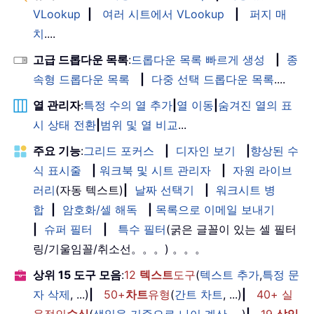
VLookup
|
여러 시트에서 VLookup
|
퍼지 매
치
....
고급 드롭다운 목록
:
드롭다운 목록 빠르게 생성
|
종
속형 드롭다운 목록
|
다중 선택 드롭다운 목록
....
열 관리자
:
특정 수의 열 추가
|
열 이동
|
숨겨진 열의 표
시 상태 전환
|
범위 및 열 비교
...
주요 기능
:
그리드 포커스
|
디자인 보기
|
향상된 수
식 표시줄
|
워크북 및 시트 관리자
|
자원 라이브
러리
(자동 텍스트)
|
날짜 선택기
|
워크시트 병
합
|
암호화/셀 해독
|
목록으로 이메일 보내기
|
슈퍼 필터
|
특수 필터
(굵은 글꼴이 있는 셀 필터
링/기울임꼴/취소선。。。) 。。。
상위 15 도구 모음
:
12
텍스트
도구
(
텍스트 추가
,
특정 문
자 삭제
, ...)
|
50+
차트
유형
(
간트 차트
, ...)
|
40+ 실
용적인
수식
(
생일을 기준으로 나이 계산
, ...)
|
19
삽입