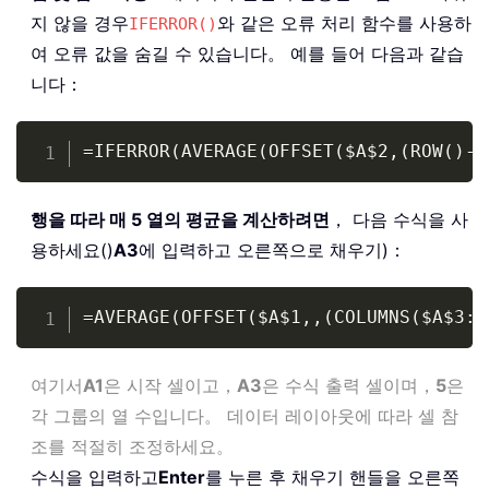
지 않을 경우
와 같은 오류 처리 함수를 사용하
IFERROR()
여 오류 값을 숨길 수 있습니다。 예를 들어 다음과 같습
니다：
Copy
=IFERROR(AVERAGE(OFFSET($A$2,(ROW()-R
행을 따라 매 5 열의 평균을 계산하려면
， 다음 수식을 사
용하세요()
A3
에 입력하고 오른쪽으로 채우기)：
Copy
=AVERAGE(OFFSET($A$1,,(COLUMNS($A$3:A
여기서
A1
은 시작 셀이고，
A3
은 수식 출력 셀이며，
5
은
각 그룹의 열 수입니다。 데이터 레이아웃에 따라 셀 참
조를 적절히 조정하세요。
수식을 입력하고
Enter
를 누른 후 채우기 핸들을 오른쪽