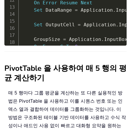
Loop
On
Error
Resume
Next
End
Sub
Set
 DataRange 
=
 Application
.
Input
                                     
Set
 OutputCell 
=
 Application
.
Inpu
                                     
    GroupSize 
=
 Application
.
InputBox
(
On
Error
GoTo
0
If
 DataRange 
Is
Nothing
Or
 Output
PivotTable 을 사용하여 매 5 행의 평
If
 GroupSize 
<
1
Then
균 계산하기
        MsgBox 
"Group size must be >=
Exit
Sub
End
If
매 5 행마다 그룹 평균을 계산하는 또 다른 실용적인 방
    Application
.
ScreenUpdating 
=
Fals
법은 PivotTable 을 사용하고 이를 시퀀스 번호 또는 인
    Application
.
EnableEvents 
=
False
덱스 열과 결합하여 데이터를 그룹화하는 것입니다. 이
Dim
 prevCalc 
As
 XlCalculation

방법은 구조화된 테이블 기반 데이터를 사용하고 수식 작
    prevCalc 
=
 Application
.
Calculation
성이나 애드인 사용 없이 빠르고 대화형 요약을 원하는
    Application
.
Calculation 
=
 xlCalcu