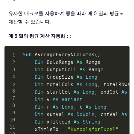
        SumValue 
=
0
        CountValue 
=
0
유사한 매크로를 사용하여 행을 따라 매 5 열의 평균도
계산할 수 있습니다。
For
 j 
=
0
To
 GroupSize 
-
1
If
(
StartRow 
+
 j
)
<
=
 Last
매 5 열의 평균 계산 자동화：
:
                SumValue 
=
 SumValue 
+
                CountValue 
=
 CountVal
Copy
End
If
Sub
 AverageEveryNColumns
(
)
Next
 j

Dim
 DataRange 
As
 Range

Dim
 OutputCell 
As
 Range

If
 CountValue 
>
0
Then
Dim
 GroupSize 
As
Long
            OutputCell
.
Offset
(
i
,
0
)
.
V
Dim
 totalCols 
As
Long
,
 totalRows 
Else
Dim
 startCol 
As
Long
,
 endCol 
As
L
            OutputCell
.
Offset
(
i
,
0
)
.
V
Dim
 v 
As
Variant
End
If
Dim
 r 
As
Long
,
 c 
As
Long
Dim
 sumVal 
As
Double
,
 cntVal 
As
L
        StartRow 
=
 StartRow 
+
 GroupSiz
Dim
 xTitleId 
As
String
        i 
=
 i 
+
1
    xTitleId 
=
"KutoolsforExcel"