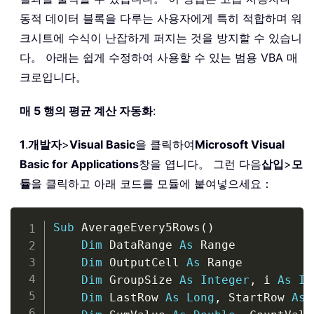
동적 데이터 블록을 다루는 사용자에게 특히 적합하며 워
크시트에 수식이 난잡하게 퍼지는 것을 방지할 수 있습니
다。 아래는 쉽게 수정하여 사용할 수 있는 범용 VBA 매
크로입니다。
매 5 행의 평균 계산 자동화
:
1
.
개발자
>
Visual Basic
을 클릭하여
Microsoft Visual
Basic for Applications
창을 엽니다。 그런 다음
삽입
>
모
듈
을 클릭하고 아래 코드를 모듈에 붙여넣으세요：
Copy
Sub
 AverageEvery5Rows
(
)
Dim
 DataRange 
As
 Range

Dim
 OutputCell 
As
 Range

Dim
 GroupSize 
As
Integer
,
 i 
As
In
Dim
 LastRow 
As
Long
,
 StartRow 
As