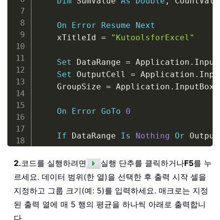
Dim
 SumValue 
As
Double
,
 CountValu
On
Error
Resume
Next
    xTitleId 
=
"KutoolsforExcel"
Set
 DataRange 
=
 Application
.
Input
Set
 OutputCell 
=
 Application
.
Inpu
    GroupSize 
=
 Application
.
InputBox
(
On
Error
GoTo
0
If
 DataRange 
Is
Nothing
Or
 Output
    LastRow 
=
 DataRange
.
Rows
.
Count

2.
코드를 실행하려면
실행 단추를 클릭하거나
F5
를 누
    StartRow 
=
1
르세요. 데이터 범위(한 열)을 선택한 후 출력 시작 셀을
    i 
=
0
지정하고 그룹 크기(예: 5)를 입력하세요. 매크로는 지정
된 출력 열에 매 5 행의 평균을 하나씩 아래로 출력합니
Do
While
 StartRow 
<
=
 LastRow

다。