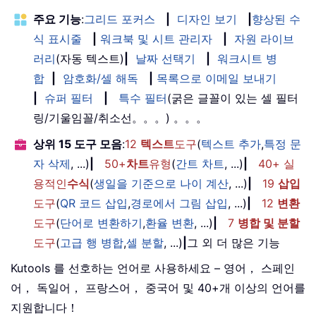
주요 기능
:
그리드 포커스
|
디자인 보기
|
향상된 수
식 표시줄
|
워크북 및 시트 관리자
|
자원 라이브
러리
(자동 텍스트)
|
날짜 선택기
|
워크시트 병
합
|
암호화/셀 해독
|
목록으로 이메일 보내기
|
슈퍼 필터
|
특수 필터
(굵은 글꼴이 있는 셀 필터
링/기울임꼴/취소선。。。) 。。。
상위 15 도구 모음
:
12
텍스트
도구
(
텍스트 추가
,
특정 문
자 삭제
, ...)
|
50+
차트
유형
(
간트 차트
, ...)
|
40+ 실
용적인
수식
(
생일을 기준으로 나이 계산
, ...)
|
19
삽입
도구
(
QR 코드 삽입
,
경로에서 그림 삽입
, ...)
|
12
변환
도구
(
단어로 변환하기
,
환율 변환
, ...)
|
7
병합 및 분할
도구
(
고급 행 병합
,
셀 분할
, ...)
|
그 외 더 많은 기능
Kutools 를 선호하는 언어로 사용하세요 – 영어， 스페인
어， 독일어， 프랑스어， 중국어 및 40+개 이상의 언어를
지원합니다！