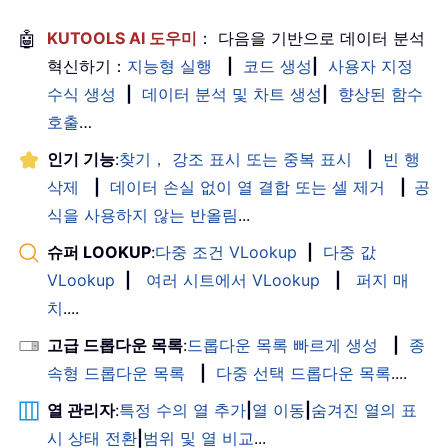
🤖
KUTOOLS AI 도우미
： 다음을 기반으로 데이터 분석
혁신하기：
지능형 실행
|
코드 생성
|
사용자 지정
수식 생성
|
데이터 분석 및 차트 생성
|
향상된 함수
호출
…
인기 기능
:
찾기， 강조 표시 또는 중복 표시
|
빈 행
삭제
|
데이터 손실 없이 열 결합 또는 셀 제거
|
공
식을 사용하지 않는 반올림
...
슈퍼 LOOKUP
:
다중 조건 VLookup
|
다중 값
VLookup
|
여러 시트에서 VLookup
|
퍼지 매
치
....
고급 드롭다운 목록
:
드롭다운 목록 빠르게 생성
|
종
속형 드롭다운 목록
|
다중 선택 드롭다운 목록
....
열 관리자
:
특정 수의 열 추가
|
열 이동
|
숨겨진 열의 표
시 상태 전환
|
범위 및 열 비교
...