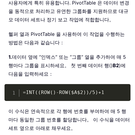
사용자에게 특히 유용합니다. PivotTable 은 데이터 변경
을 동적으로 처리하고 유연한 그룹화를 지원하므로 대규
    totalCols 
=
 DataRange
.
Columns
.
Cou
    totalRows 
=
 DataRange
.
Rows
.
Count

모 데이터 세트나 정기 보고 작업에 적합합니다。
    v 
=
 DataRange
.
Value

    outCol 
=
0
헬퍼 열과 PivotTable 을 사용하여 이 작업을 수행하는
For
 startCol 
=
1
To
 totalCols 
Ste
방법은 다음과 같습니다：
        endCol 
=
 startCol 
+
 GroupSize
If
 endCol 
>
 totalCols 
Then
 en
1.
데이터 옆에 “인덱스” 또는 “그룹” 열을 추가하여 매 5
        sumVal 
=
0
행마다 그룹을 표시하세요。 첫 번째 데이터 행()
B2
)에
        cntVal 
=
0
다음을 입력하세요：
For
 r 
=
1
To
 totalRows

For
 c 
=
 startCol 
To
 endCol
Copy
=INT((ROW()-ROW($A$2))/5)+1
If
Not
 IsEmpty
(
v
(
r
,
 c
If
 IsNumeric
(
v
(
r
,
                        sumVal 
=
 sumV
이 수식은 연속적으로 각 행에 번호를 부여하여 매 5 행
                        cntVal 
=
 cntV
마다 동일한 그룹 번호를 할당합니다。 이 수식을 데이터
End
If
세트 옆으로 아래로 채우세요。
End
If