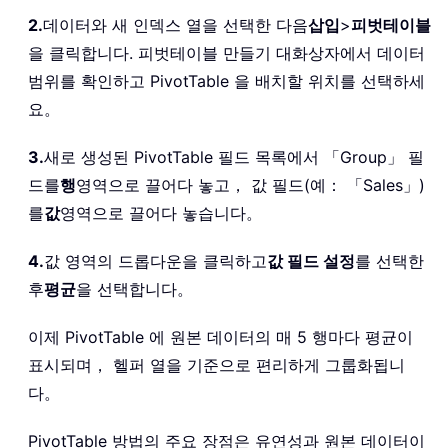
Next
 c

2.
데이터와 새 인덱스 열을 선택한 다음
삽입
>
피벗테이블
Next
 r

을 클릭합니다. 피벗테이블 만들기 대화상자에서 데이터
If
 cntVal 
>
0
Then
범위를 확인하고 PivotTable 을 배치할 위치를 선택하세
            OutputCell
.
Offset
(
0
,
 outC
요。
Else
            OutputCell
.
Offset
(
0
,
 outC
3.
새로 생성된 PivotTable 필드 목록에서 「Group」 필
End
If
드를
행
영역으로 끌어다 놓고， 값 필드(예： 「Sales」)
        outCol 
=
 outCol 
+
1
를
값
영역으로 끌어다 놓습니다。
Next
 startCol

CleanExit
:
4.
값 영역의 드롭다운을 클릭하고
값 필드 설정
를 선택한
    Application
.
Calculation 
=
 prevCalc
후
평균
    Application
을 선택합니다。
.
EnableEvents 
=
True
    Application
.
ScreenUpdating 
=
True
이제 PivotTable 에 원본 데이터의 매 5 행마다 평균이
End
Sub
표시되며， 헬퍼 열을 기준으로 편리하게 그룹화됩니
다。
PivotTable 방법의 주요 장점은 유연성과 원본 데이터이