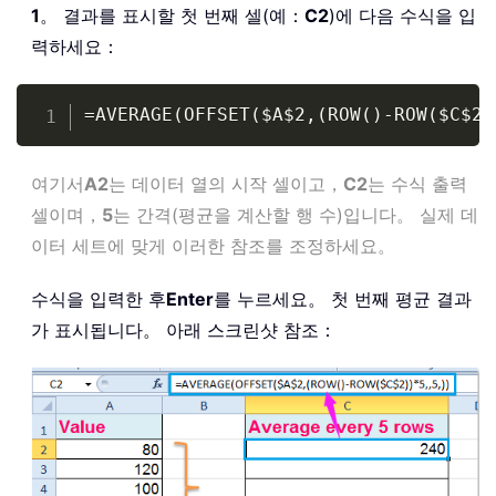
1
。 결과를 표시할 첫 번째 셀(예：
C2
)에 다음 수식을 입
력하세요：
Copy
=AVERAGE(OFFSET($A$2,(ROW()-ROW($C$2)
여기서
A2
는 데이터 열의 시작 셀이고，
C2
는 수식 출력
셀이며，
5
는 간격(평균을 계산할 행 수)입니다。 실제 데
이터 세트에 맞게 이러한 참조를 조정하세요。
수식을 입력한 후
Enter
를 누르세요。 첫 번째 평균 결과
가 표시됩니다。 아래 스크린샷 참조：