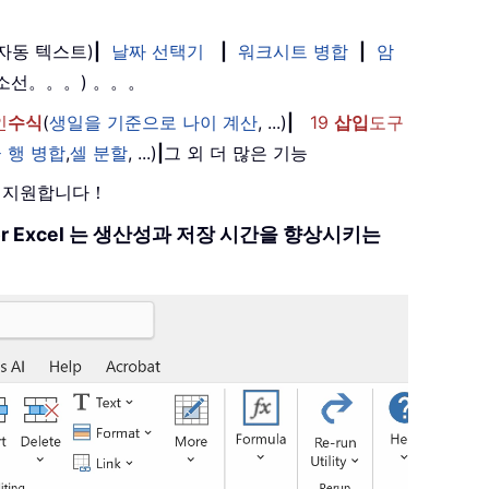
(자동 텍스트)
|
날짜 선택기
|
워크시트 병합
|
암
취소선。。。) 。。。
인
수식
(
생일을 기준으로 나이 계산
, ...)
|
19
삽입
도구
 행 병합
,
셀 분할
, ...)
|
그 외 더 많은 기능
를 지원합니다！
 for Excel 는 생산성과 저장 시간을 향상시키는