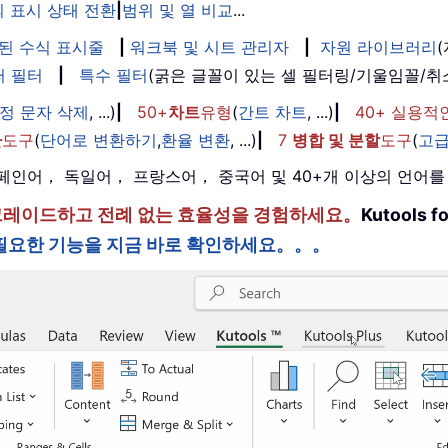
 표시 상태 전환
|
범위 및 열 비교
...
된 수식 표시줄
|
워크북 및 시트 관리자
|
자원 라이브러리
퍼 필터
|
특수 필터
(굵은 글꼴이 있는 셀 필터링/기울임꼴/
정 문자 삭제
, ...)
|
50+
차트
유형
(
간트 차트
, ...)
|
40+ 실용적
환
도구
(
단어로 변환하기
,
환율 변환
, ...)
|
7
병합 및 분할
도구
(
고급
， 스페인어， 독일어， 프랑스어， 중국어 및 40+개 이상의 언어
한 단계 업그레이드하고 전례 없는 효율성을 경험하세요。
Kutools
필요한 기능을 지금 바로 확인하세요。。。