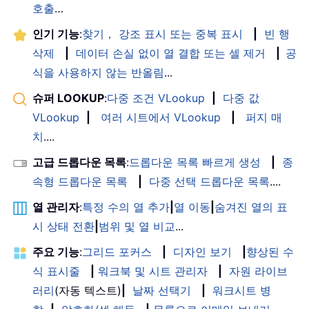
호출
…
인기 기능
:
찾기， 강조 표시 또는 중복 표시
|
빈 행
삭제
|
데이터 손실 없이 열 결합 또는 셀 제거
|
공
식을 사용하지 않는 반올림
...
슈퍼 LOOKUP
:
다중 조건 VLookup
|
다중 값
VLookup
|
여러 시트에서 VLookup
|
퍼지 매
치
....
고급 드롭다운 목록
:
드롭다운 목록 빠르게 생성
|
종
속형 드롭다운 목록
|
다중 선택 드롭다운 목록
....
열 관리자
:
특정 수의 열 추가
|
열 이동
|
숨겨진 열의 표
시 상태 전환
|
범위 및 열 비교
...
주요 기능
:
그리드 포커스
|
디자인 보기
|
향상된 수
식 표시줄
|
워크북 및 시트 관리자
|
자원 라이브
러리
(자동 텍스트)
|
날짜 선택기
|
워크시트 병