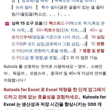
합
|
암호화/셀 해독
|
목록으로 이메일 보내기
|
슈퍼 필터
|
특수 필터
(굵은 글꼴이 있는 셀 필터
링/기울임꼴/취소선。。。) 。。。
상위 15 도구 모음
:
12
텍스트
도구
(
텍스트 추가
,
특정 문
자 삭제
, ...)
|
50+
차트
유형
(
간트 차트
, ...)
|
40+ 실
용적인
수식
(
생일을 기준으로 나이 계산
, ...)
|
19
삽입
도구
(
QR 코드 삽입
,
경로에서 그림 삽입
, ...)
|
12
변환
도구
(
단어로 변환하기
,
환율 변환
, ...)
|
7
병합 및 분할
도구
(
고급 행 병합
,
셀 분할
, ...)
|
그 외 더 많은 기능
Kutools 를 선호하는 언어로 사용하세요 – 영어， 스페인
어， 독일어， 프랑스어， 중국어 및 40+개 이상의 언어를
지원합니다！
Kutools for Excel 로 Excel 역량을 한 단계 업그레이
드하고 전례 없는 효율성을 경험하세요。
Kutools for
Excel 는 생산성과 저장 시간을 향상시키는 300 개