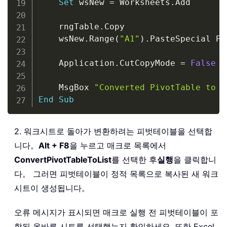
Set
 wsNew 
=
 Worksheets
.
Add

    rngTable
.
Copy

    wsNew
.
Range
(
"A1"
)
.
PasteSpecial Pa
    Application
.
CutCopyMode 
=
False
    MsgBox 
"Converted PivotTable to s
End
Sub
2. 워크시트로 돌아가 변환하려는 피벗테이블을 선택합
니다。
Alt + F8
을 누르고 매크로 목록에서
ConvertPivotTableToList
를 선택한 후
실행
을 클릭합니
다。 그러면 피벗테이블이 정적 목록으로 복사된 새 워크
시트이 생성됩니다。
오류 메시지가 표시되면 매크로 실행 전 피벗테이블이 포
함된 올바른 시트를 선택했는지 확인하세요. 또한 Excel