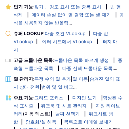
인기 기능
:
찾기， 강조 표시 또는 중복 표시
|
빈 행
삭제
|
데이터 손실 없이 열 결합 또는 셀 제거
|
공
식을 사용하지 않는 반올림
...
슈퍼 LOOKUP
:
다중 조건 VLookup
|
다중 값
VLookup
|
여러 시트에서 VLookup
|
퍼지 매
치
....
고급 드롭다운 목록
:
드롭다운 목록 빠르게 생성
|
종
속형 드롭다운 목록
|
다중 선택 드롭다운 목록
....
열 관리자
:
특정 수의 열 추가
|
열 이동
|
숨겨진 열의 표
시 상태 전환
|
범위 및 열 비교
...
주요 기능
:
그리드 포커스
|
디자인 보기
|
향상된 수
식 표시줄
|
워크북 및 시트 관리자
|
자원 라이브
러리
(자동 텍스트)
|
날짜 선택기
|
워크시트 병
합
|
암호화/셀 해독
|
목록으로 이메일 보내기