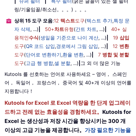
|
슈퍼 필터
|
특수 필터
(굵은 글꼴이 있는 셀 필터
링/기울임꼴/취소선。。。) 。。。
상위 15 도구 모음
:
12
텍스트
도구
(
텍스트 추가
,
특정 문
자 삭제
, ...)
|
50+
차트
유형
(
간트 차트
, ...)
|
40+ 실
용적인
수식
(
생일을 기준으로 나이 계산
, ...)
|
19
삽입
도구
(
QR 코드 삽입
,
경로에서 그림 삽입
, ...)
|
12
변환
도구
(
단어로 변환하기
,
환율 변환
, ...)
|
7
병합 및 분할
도구
(
고급 행 병합
,
셀 분할
, ...)
|
그 외 더 많은 기능
Kutools 를 선호하는 언어로 사용하세요 – 영어， 스페인
어， 독일어， 프랑스어， 중국어 및 40+개 이상의 언어를
지원합니다！
Kutools for Excel 로 Excel 역량을 한 단계 업그레이
드하고 전례 없는 효율성을 경험하세요。
Kutools for
Excel 는 생산성과 저장 시간을 향상시키는 300 개
이상의 고급 기능을 제공합니다。
가장 필요한 기능을