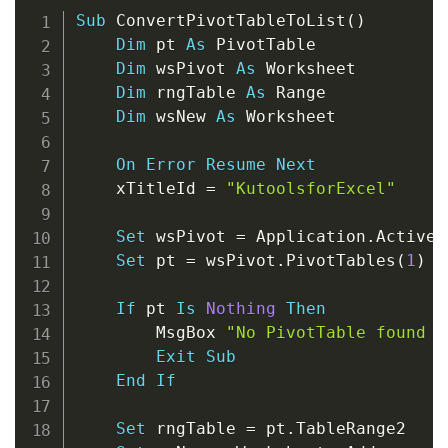
Copy
Sub
 ConvertPivotTableToList
(
)
Dim
 pt 
As
 PivotTable

Dim
 wsPivot 
As
 Worksheet

Dim
 rngTable 
As
 Range

Dim
 wsNew 
As
 Worksheet

On
Error
Resume
Next
    xTitleId 
=
"KutoolsforExcel"
Set
 wsPivot 
=
 Application
.
ActiveS
Set
 pt 
=
 wsPivot
.
PivotTables
(
1
)
If
 pt 
Is
Nothing
Then
        MsgBox 
"No PivotTable found o
Exit
Sub
End
If
Set
 rngTable 
=
 pt
.
TableRange2
