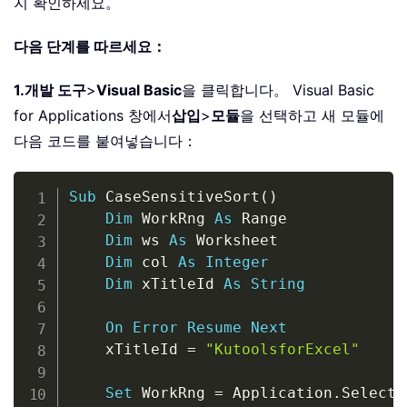
지 확인하세요。
다음 단계를 따르세요：
1.
개발 도구
>
Visual Basic
을 클릭합니다。 Visual Basic
for Applications 창에서
삽입
>
모듈
을 선택하고 새 모듈에
다음 코드를 붙여넣습니다：
Copy
Sub
 CaseSensitiveSort
(
)
Dim
 WorkRng 
As
 Range

Dim
 ws 
As
 Worksheet

Dim
 col 
As
Integer
Dim
 xTitleId 
As
String
On
Error
Resume
Next
    xTitleId 
=
"KutoolsforExcel"
Set
 WorkRng 
=
 Application
.
Selectio