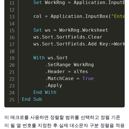
Set
 WorkRng 
=
 Application
.
InputBo
    col 
=
 Application
.
InputBox
(
"Enter
Set
 ws 
=
 WorkRng
.
Worksheet

    ws
.
Sort
.
SortFields
.
Clear

    ws
.
Sort
.
SortFields
.
Add Key
:
=
WorkR
With
 ws
.
Sort

.
SetRange WorkRng

.
Header 
=
 xlYes

.
MatchCase 
=
True
.
Apply

End
With
End
Sub
이 매크로를 사용하면 정렬할 범위를 선택하고 정렬 기준
이 될 열 번호를 지정한 후 실제 대소문자 구분 정렬을 적용