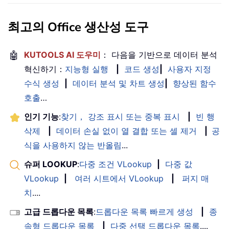
최고의 Office 생산성 도구
🤖
KUTOOLS AI 도우미
： 다음을 기반으로 데이터 분석
혁신하기：
지능형 실행
|
코드 생성
|
사용자 지정
수식 생성
|
데이터 분석 및 차트 생성
|
향상된 함수
호출
…
인기 기능
:
찾기， 강조 표시 또는 중복 표시
|
빈 행
삭제
|
데이터 손실 없이 열 결합 또는 셀 제거
|
공
식을 사용하지 않는 반올림
...
슈퍼 LOOKUP
:
다중 조건 VLookup
|
다중 값
VLookup
|
여러 시트에서 VLookup
|
퍼지 매
치
....
고급 드롭다운 목록
:
드롭다운 목록 빠르게 생성
|
종
속형 드롭다운 목록
|
다중 선택 드롭다운 목록
....