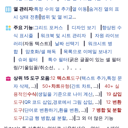
열 관리자
:
특정 수의 열 추가
|
열 이동
|
숨겨진 열의 표
시 상태 전환
|
범위 및 열 비교
...
주요 기능
:
그리드 포커스
|
디자인 보기
|
향상된 수
식 표시줄
|
워크북 및 시트 관리자
|
자원 라이브
러리
(자동 텍스트)
|
날짜 선택기
|
워크시트 병
합
|
암호화/셀 해독
|
목록으로 이메일 보내기
|
슈퍼 필터
|
특수 필터
(굵은 글꼴이 있는 셀 필터
링/기울임꼴/취소선。。。) 。。。
상위 15 도구 모음
:
12
텍스트
도구
(
텍스트 추가
,
특정 문
자 삭제
, ...)
|
50+
차트
유형
(
간트 차트
, ...)
|
40+ 실
용적인
수식
(
생일을 기준으로 나이 계산
, ...)
|
19
삽입
도구
(
QR 코드 삽입
,
경로에서 그림 삽입
, ...)
|
12
변환
도구
(
단어로 변환하기
,
환율 변환
, ...)
|
7
병합 및 분할
도구
(
고급 행 병합
,
셀 분할
, ...)
|
그 외 더 많은 기능